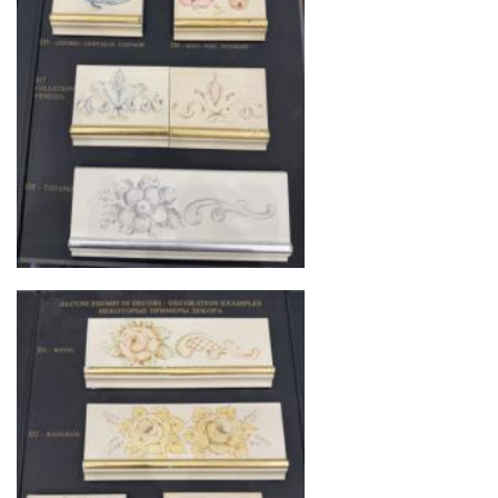
Сроки доставки
Стандартная доставка по
Москве осуществляется в течение 3-5 рабочих
дней. Для Московской области сроки зависят
от удалённости объекта и варьируются от 5 до
10 рабочих дней. Возможна срочная доставка
при наличии свободных логистических
ресурсов.
Управление логистикой и контроль
качества
Каждый заказ отслеживается в режиме
реального времени через систему GPS-
мониторинга. Наша команда логистических
специалистов с опытом работы в
международной доставке обеспечивает
полную сохранность груза, соблюдение
температурного режима и защиту от