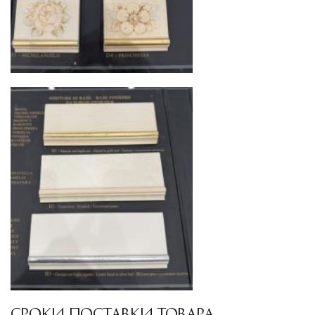
механических повреждений на всех этапах
маршрута.
Страхование груза
Все международные
поставки застрахованы в соответствии с
международными стандартами. Клиенты могут
выбрать дополнительное страхование для
критичных партий товара.
СРОКИ ПОСТАВКИ ТОВАРА