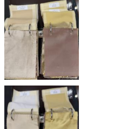
логистический хаб для европейского рынка
США
— центр доставки для
североамериканского сегмента
Другие страны Европы
— расширенная
сеть партнёрских складов
Условия доставки по Москве и Московской
области
Для клиентов Москвы и МО предусмотрены
следующие услуги:
Доставка до адреса
— транспортировка
товара от нашего склада непосредственно к
месту назначения с соблюдением сроков
Профессиональная выгрузка
—
квалифицированные грузчики