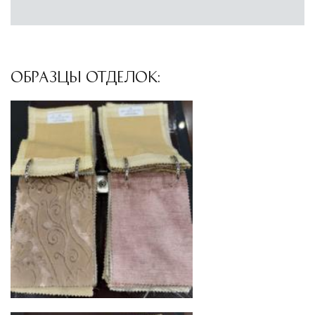
условиях. Наличие собственной
инфраструктуры позволяет сократить сроки
доставки и обеспечить полный контроль над
сохранностью продукции.
ОБРАЗЦЫ ОТДЕЛОК:
Глобальная сеть распределительных
центров
Помимо Москвы, мы располагаем
логистическими узлами в ключевых
международных хабах:
Дубай, ОАЭ
— региональный центр для
Ближнего Востока и Азии
Кипр
— распределительная база для
Средиземноморского региона
Лондон, Великобритания
—