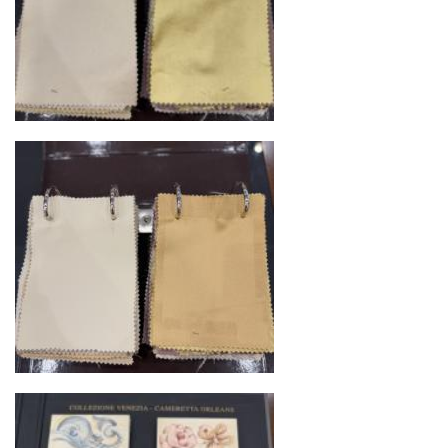
осуществляют разгрузку с применением
специального оборудования и техники
Подъём на этажи
— доставка мебели и
дверных блоков в квартиры и офисы с
использованием лифтов или монтажных
средств
Распаковка и расстановка
— специалисты
распаковывают товар и устанавливают его в
указанное место
Вывоз упаковочного материала
— полная
очистка помещения от тары и упаковки
Гарантийная проверка
— осмотр товара на
предмет повреждений и дефектов при
доставке