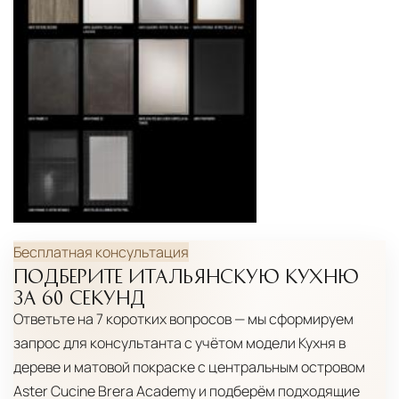
Подъём на этажи
— доставка мебели и
дверных блоков в квартиры и офисы с
использованием лифтов или монтажных
средств
Распаковка и расстановка
— специалисты
распаковывают товар и устанавливают его в
указанное место
Вывоз упаковочного материала
— полная
очистка помещения от тары и упаковки
Бесплатная консультация
Гарантийная проверка
— осмотр товара на
ПОДБЕРИТЕ ИТАЛЬЯНСКУЮ КУХНЮ
предмет повреждений и дефектов при
ЗА 60 СЕКУНД
доставке
Ответьте на 7 коротких вопросов — мы сформируем
запрос для консультанта с учётом модели
Кухня в
Сроки доставки
Стандартная доставка по
дереве и матовой покраске с центральным островом
Москве осуществляется в течение 3-5 рабочих
Aster Cucine Brera Academy
и подберём подходящие
дней. Для Московской области сроки зависят