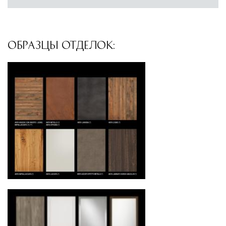
североамериканского сегмента
Другие страны Европы
— расширенная
сеть партнёрских складов
ОБРАЗЦЫ ОТДЕЛОК:
Условия доставки по Москве и Московской
области
Для клиентов Москвы и МО предусмотрены
следующие услуги:
Доставка до адреса
— транспортировка
товара от нашего склада непосредственно к
месту назначения с соблюдением сроков
Профессиональная выгрузка
—
квалифицированные грузчики
осуществляют разгрузку с применением
специального оборудования и техники