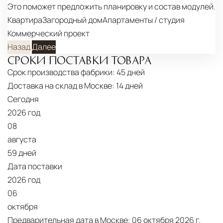
Это поможет предложить планировку и состав модулей.
Страхование груза
Все международные
Квартира
Загородный дом
Апартаменты / студия
поставки застрахованы в соответствии с
Коммерческий проект
международными стандартами. Клиенты могут
Назад
Далее
выбрать дополнительное страхование для
СРОКИ ПОСТАВКИ ТОВАРА
критичных партий товара.
Срок производства фабрики:
45 дней
Доставка на склад в Москве:
14 дней
Сегодня
2026 год
08
августа
59 дней
Дата поставки
2026 год
06
октября
Предварительная дата в Москве:
06 октября 2026 г.