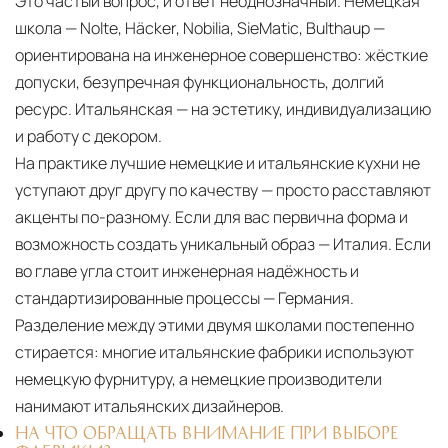
Это частый вопрос, и ответ неоднозначный. Немецкая
школа — Nolte, Häcker, Nobilia, SieMatic, Bulthaup —
ориентирована на инженерное совершенство: жёсткие
допуски, безупречная функциональность, долгий
ресурс. Итальянская — на эстетику, индивидуализацию
и работу с декором.
На практике лучшие немецкие и итальянские кухни не
уступают друг другу по качеству — просто расставляют
акценты по-разному. Если для вас первична форма и
возможность создать уникальный образ — Италия. Если
во главе угла стоит инженерная надёжность и
стандартизированные процессы — Германия.
Разделение между этими двумя школами постепенно
стирается: многие итальянские фабрики используют
немецкую фурнитуру, а немецкие производители
нанимают итальянских дизайнеров.
НА ЧТО ОБРАЩАТЬ ВНИМАНИЕ ПРИ ВЫБОРЕ