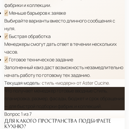
фабрики и коллекции.
от удалённости объекта и варьируются от 5 до
✓
Меньше барьеров к заявке
10 рабочих дней. Возможна срочная доставка
Выбирайте варианты вместо длинного сообщения с
при наличии свободных логистических
нуля.
ресурсов.
✓
Быстрая обработка
Управление логистикой и контроль
Менеджеры смогут дать ответ в течении нескольких
качества
часов.
Каждый заказ отслеживается в режиме
✓
Готовое техническое задание
реального времени через систему GPS-
Заполненный квиз даст возможность незамедлительно
мониторинга. Наша команда логистических
начать работу по готовому тех заданию.
специалистов с опытом работы в
Текущая модель:
стиль «модерн» от Aster Cucine.
международной доставке обеспечивает
Что получает менеджер
готовые вводные
Стиль,
полную сохранность груза, соблюдение
планировка, размер, фасады, бюджет и срок обращения
температурного режима и защиту от
— для быстрой подборки фабрик и коллекций.
механических повреждений на всех этапах
Вопрос 1 из 7
маршрута.
ДЛЯ КАКОГО ПРОСТРАНСТВА ПОДБИРАЕТЕ
КУХНЮ?