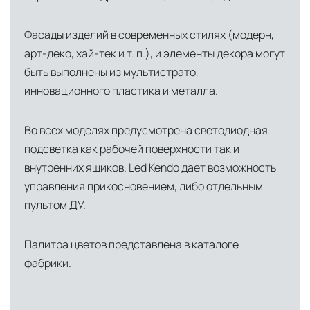
доставки и обеспечить полный контроль над
сохранностью продукции.
Фасады изделий в современных стилях (модерн,
Глобальная сеть распределительных
арт-деко, хай-тек и т. п.), и элементы декора могут
центров
быть выполнены из мультистрато,
Помимо Москвы, мы располагаем
инновационного пластика и металла.
логистическими узлами в ключевых
международных хабах:
Во всех моделях предусмотрена светодиодная
подсветка как рабочей поверхности так и
Дубай, ОАЭ
— региональный центр для
внутренних ящиков. Led Kendo дает возможность
Ближнего Востока и Азии
управления прикосновением, либо отдельным
Кипр
— распределительная база для
пультом ДУ.
Средиземноморского региона
Палитра цветов представлена в каталоге
Лондон, Великобритания
—
фабрики.
логистический хаб для европейского рынка
США
— центр доставки для