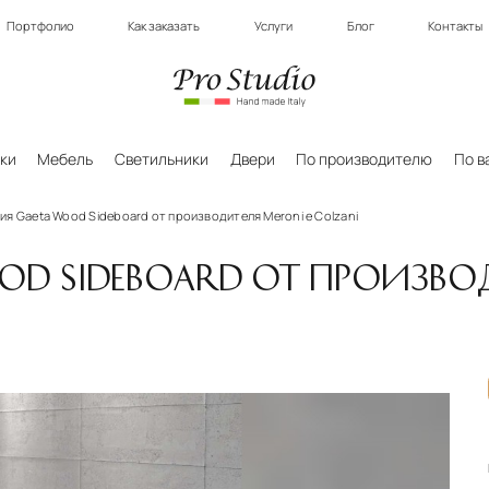
Портфолио
Как заказать
Услуги
Блог
Контакты
ки
Мебель
Светильники
Двери
По производителю
По в
я Gaeta Wood Sideboard от производителя Meroni e Colzani
OD SIDEBOARD ОТ ПРОИЗВО