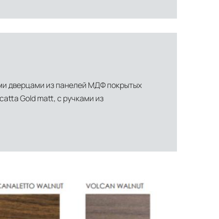
ыми дверцами из панелей МДФ покрытых
tta Gold matt, с ручками из
ти объекта и варьируются от 5 до 10 рабочих дней. Возможна
манда логистических специалистов с опытом работы в
 всех этапах маршрута.