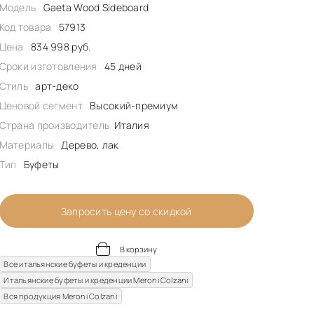
Модель
Gaeta Wood Sideboard
Код товара
57913
Цена
834 998 руб.
Сроки изготовления
45 дней
Стиль
арт-деко
Ценовой сегмент
Высокий-премиум
Страна производитель
Италия
Материалы
Дерево, лак
Тип
Буфеты
Запросить цену со скидкой
В корзину
Все итальянские буфеты и креденции
Итальянские буфеты и креденции Meroni Colzani
Вся продукция Meroni Colzani