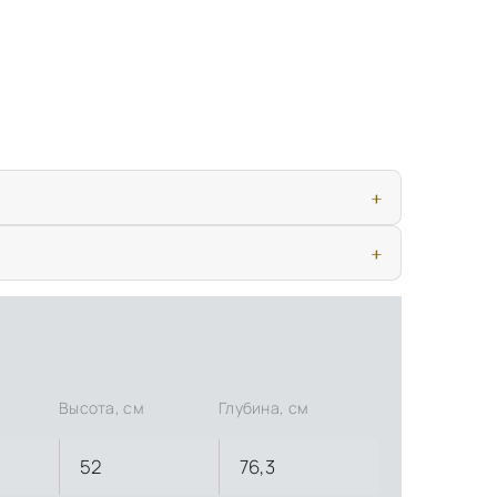
ью, дверными конструкциями и осветительными приборами. Это
иматических условиях. Наличие собственной инфраструктуры
Высота, см
Глубина, см
52
76,3