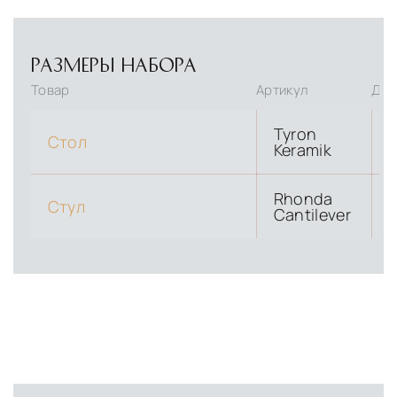
РАЗМЕРЫ НАБОРА
Товар
Артикул
Дли
Tyron
Стол
Keramik
Rhonda
Стул
Cantilever