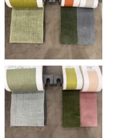
осуществляют разгрузку с применением
специального оборудования и техники
Подъём на этажи
— доставка мебели и
дверных блоков в квартиры и офисы с
использованием лифтов или монтажных
средств
Распаковка и расстановка
— специалисты
распаковывают товар и устанавливают его в
указанное место
Вывоз упаковочного материала
— полная
очистка помещения от тары и упаковки
Гарантийная проверка
— осмотр товара на
предмет повреждений и дефектов при
доставке