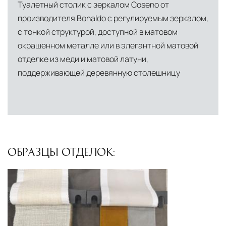
Туалетный столик с зеркалом Coseno от
условиях. Наличие собственной
производителя Bonaldo с регулируемым зеркалом,
инфраструктуры позволяет сократить сроки
с тонкой структурой, доступной в матовом
доставки и обеспечить полный контроль над
окрашенном металле или в элегантной матовой
сохранностью продукции.
отделке из меди и матовой латуни,
поддерживающей деревянную столешницу
Глобальная сеть распределительных
центров
Помимо Москвы, мы располагаем
логистическими узлами в ключевых
международных хабах:
Дубай, ОАЭ
— региональный центр для
ОБРАЗЦЫ ОТДЕЛОК:
Ближнего Востока и Азии
Кипр
— распределительная база для
Средиземноморского региона
Лондон, Великобритания
—