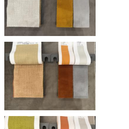
логистический хаб для европейского рынка
США
— центр доставки для
североамериканского сегмента
Другие страны Европы
— расширенная
сеть партнёрских складов
Условия доставки по Москве и Московской
области
Для клиентов Москвы и МО предусмотрены
следующие услуги:
Доставка до адреса
— транспортировка
товара от нашего склада непосредственно к
месту назначения с соблюдением сроков
Профессиональная выгрузка
—
квалифицированные грузчики