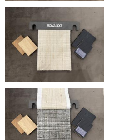
Сроки доставки
Стандартная доставка по
Москве осуществляется в течение 3-5 рабочих
дней. Для Московской области сроки зависят
от удалённости объекта и варьируются от 5 до
10 рабочих дней. Возможна срочная доставка
при наличии свободных логистических
ресурсов.
Управление логистикой и контроль
качества
Каждый заказ отслеживается в режиме
реального времени через систему GPS-
мониторинга. Наша команда логистических
специалистов с опытом работы в
международной доставке обеспечивает
полную сохранность груза, соблюдение
температурного режима и защиту от