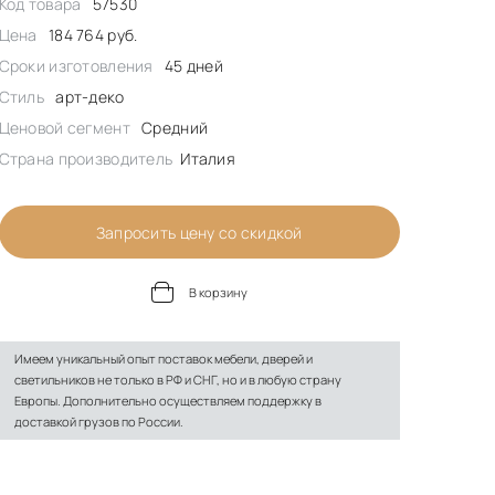
Код товара
57530
Цена
184 764 руб.
Сроки изготовления
45 дней
Стиль
арт-деко
Ценовой сегмент
Средний
Страна производитель
Италия
Запросить цену со скидкой
В корзину
Имеем уникальный опыт поставок мебели, дверей и
светильников не только в РФ и СНГ, но и в любую страну
Европы. Дополнительно осуществляем поддержку в
доставкой грузов по России.