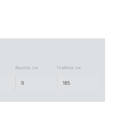
Высота, см
Глубина, см
9
185