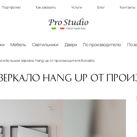
Портфолио
Как заказать
Услуги
Блог
Контакты
ки
Мебель
Светильники
Двери
По производителю
По в
ое большое зеркало Hang up от производителя Bonaldo
ЗЕРКАЛО HANG UP ОТ ПРО