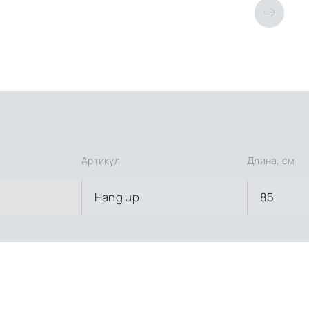
Артикул
Длина, см
Hang up
85