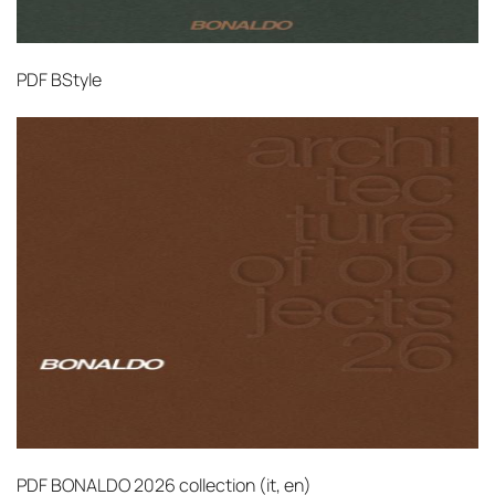
PDF
BStyle
PDF
BONALDO 2026 collection (it, en)‎