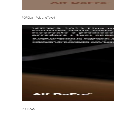
PDF
Divani Poltrone Tavolini
PDF
News