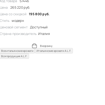
Код товара
57446
Цена
265 220 руб.
Цена со скидкой
195 800 руб.
Стиль
модерн
Ценовой сегмент
Доступный
Страна производитель
Италия
В корзину
Все итальянские кровати
Итальянские кровати A.L.F.
Вся продукция A.L.F.