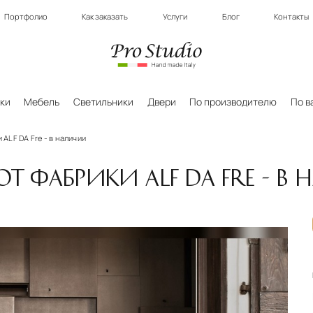
Портфолио
Как заказать
Услуги
Блог
Контакты
ки
Мебель
Светильники
Двери
По производителю
По в
ALF DA Fre - в наличии
ОТ ФАБРИКИ ALF DA FRE - В