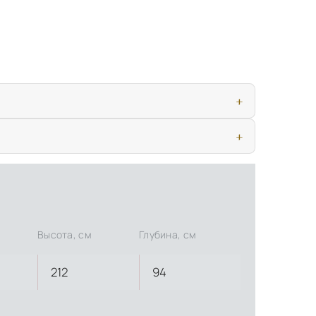
ью, дверными конструкциями и осветительными приборами. Это
иматических условиях. Наличие собственной инфраструктуры
Высота, см
Глубина, см
212
94