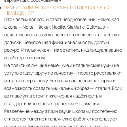
вариантов с обоснованием.
ЧЕМ ИТАЛЬЯНСКИЕ КУХНИ ОТЛИЧАЮТСЯ ОТ
НЕМЕЦКИХ?
Это частый вопрос, и ответ неоднозначный. Немецкая
школа — Nolte, Häcker, Nobilia, SieMatic, Bulthaup —
ориентирована на инженерное совершенство: жёсткие
допуски, безупречная функциональность, долгий
ресурс. Итальянская — на эстетику, индивидуализацию
и работу с декором.
На практике лучшие немецкие и итальянские кухни не
уступают друг другу по качеству — просто расставляют
акценты по-разному. Если для вас первична форма и
возможность создать уникальный образ — Италия. Если
во главе угла стоит инженерная надёжность и
стандартизированные процессы — Германия.
Разделение между этими двумя школами постепенно
стирается: многие итальянские фабрики используют
немецкую фурнитуру, а немецкие производители