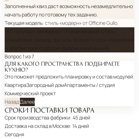
Заполненный квиз даст возможность незамедлительно
начать работу по готовому тех заданию.
Текущая модель:
стиль «модерн» от Officine Gullo.
Что получает менеджер
готовые вводные
Стиль,
планировка, размер, фасады, бюджет и срок обращения
— для быстрой подборки фабрик и коллекций.
Вопрос 1 из 7
ДЛЯ КАКОГО ПРОСТРАНСТВА ПОДБИРАЕТЕ
КУХНЮ?
Это поможет предложить планировку и состав модулей.
Квартира
Загородный дом
Апартаменты / студия
Коммерческий проект
Назад
Далее
СРОКИ ПОСТАВКИ ТОВАРА
Срок производства фабрики:
45 дней
Доставка на склад в Москве:
14 дней
Сегодня