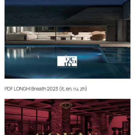
PDF
LONGHI Breath 2023 (it, en, ru, zh)‎