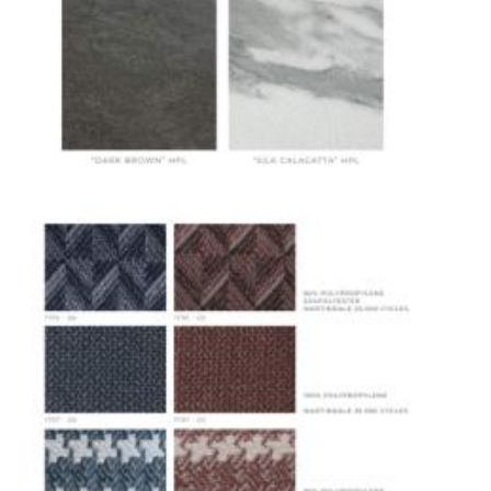
механических повреждений на всех этапах
маршрута.
Страхование груза
Все международные
поставки застрахованы в соответствии с
международными стандартами. Клиенты могут
выбрать дополнительное страхование для
критичных партий товара.