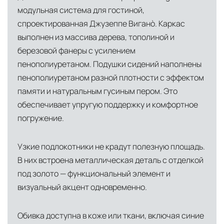
модульная система для гостиной,
условиях. Наличие собственной
спроектированная Джузеппе Виганò. Каркас
инфраструктуры позволяет сократить сроки
выполнен из массива дерева, тополиной и
доставки и обеспечить полный контроль над
березовой фанеры с усилением
сохранностью продукции.
пенополиуретаном. Подушки сидений наполнены
Глобальная сеть распределительных
пенополиуретаном разной плотности с эффектом
центров
памяти и натуральным гусиным пером. Это
Помимо Москвы, мы располагаем
обеспечивает упругую поддержку и комфортное
логистическими узлами в ключевых
погружение.
международных хабах:
Узкие подлокотники не крадут полезную площадь.
Дубай, ОАЭ
— региональный центр для
В них встроена металлическая деталь с отделкой
Ближнего Востока и Азии
под золото — функциональный элемент и
Кипр
— распределительная база для
визуальный акцент одновременно.
Средиземноморского региона
Обивка доступна в коже или ткани, включая синие
Лондон, Великобритания
—