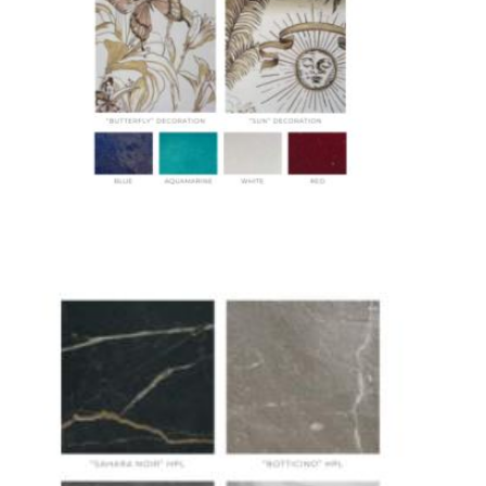
Сроки доставки
Стандартная доставка по
Москве осуществляется в течение 3-5 рабочих
дней. Для Московской области сроки зависят
от удалённости объекта и варьируются от 5 до
10 рабочих дней. Возможна срочная доставка
при наличии свободных логистических
ресурсов.
Управление логистикой и контроль
качества
Каждый заказ отслеживается в режиме
реального времени через систему GPS-
мониторинга. Наша команда логистических
специалистов с опытом работы в
международной доставке обеспечивает
полную сохранность груза, соблюдение
температурного режима и защиту от