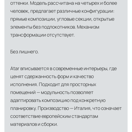
оттенки. Модель рассчитана на четырех и более
логистический хаб для европейского рынка
человек, предлагает различные конфигурации:
США
— центр доставки для
прямые композиции, угловые секции, открытые
североамериканского сегмента
элементы без подлокотников. Механизм
Другие страны Европы
— расширенная
трансформации отсутствует.
сеть партнёрских складов
Без лишнего.
Условия доставки по Москве и Московской
области
Atar вписывается в современные интерьеры, где
Для клиентов Москвы и МО предусмотрены
ценят сдержанность форм и качество
следующие услуги:
исполнения. Подходит для просторных
помещений — модульность позволяет
Доставка до адреса
— транспортировка
адаптировать композицию под конкретную
товара от нашего склада непосредственно к
планировку. Производство — Италия, что означает
месту назначения с соблюдением сроков
соответствие европейским стандартам
Профессиональная выгрузка
—
материалов и сборки.
квалифицированные грузчики