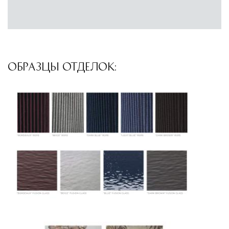
осуществляют разгрузку с применением
специального оборудования и техники
Подъём на этажи
— доставка мебели и
дверных блоков в квартиры и офисы с
ОБРАЗЦЫ ОТДЕЛОК:
использованием лифтов или монтажных
средств
Распаковка и расстановка
— специалисты
распаковывают товар и устанавливают его в
указанное место
Вывоз упаковочного материала
— полная
очистка помещения от тары и упаковки
Гарантийная проверка
— осмотр товара на
предмет повреждений и дефектов при
доставке