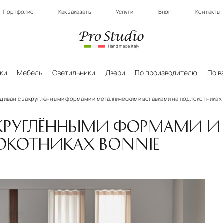
Портфолио
Как заказать
Услуги
Блог
Контакты
ки
Мебель
Светильники
Двери
По производителю
По в
 диван с закруглёнными формами и металлическими вставками на подлокотниках
АКРУГЛЁННЫМИ ФОРМАМИ 
ОКОТНИКАХ BONNIE