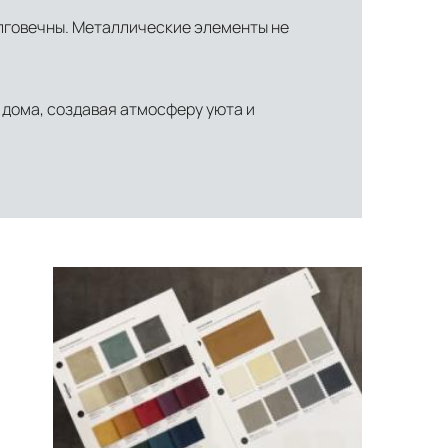
льное страхование для критичных партий товара.
олговечны. Металлические элементы не
 дома, создавая атмосферу уюта и