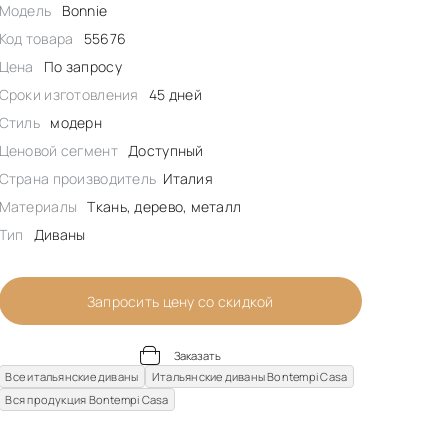
Модель
Bonnie
Код товара
55676
Цена
По запросу
Сроки изготовления
45 дней
Стиль
модерн
Ценовой сегмент
Доступный
Страна производитель
Италия
Материалы
Ткань, дерево, металл
Тип
Диваны
Запросить цену со скидкой
Заказать
Все итальянские диваны
Итальянские диваны Bontempi Casa
Вся продукция Bontempi Casa