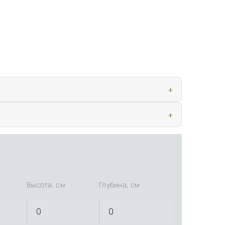
ью, дверными конструкциями и осветительными приборами. Это
иматических условиях. Наличие собственной инфраструктуры
Высота, см
Глубина, см
0
0