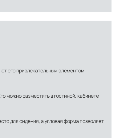
ают его привлекательным элементом
го можно разместить в гостиной, кабинете
ти объекта и варьируются от 5 до 10 рабочих дней. Возможна
сто для сидения, а угловая форма позволяет
манда логистических специалистов с опытом работы в
 всех этапах маршрута.