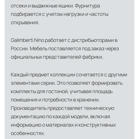
США
— центр доставки для
отсеки и выдвижные ящики. Фурнитура
североамериканского сегмента
подбирается с учетом нагрузки и частоты
Другие страны Европы
— расширенная
открывания.
сеть партнёрских складов
Galimberti Nino работает с дистрибьюторами в
Условия доставки по Москве и Московской
России. Мебель поставляется под заказ через
области
официальных представителей фабрики.
Для клиентов Москвы и МО предусмотрены
следующие услуги:
Каждый предмет коллекции сочетается с другими
элементами серии. Это позволяет формировать
Доставка до адреса
— транспортировка
комплекты для гостиной, учитывая площадь
товара от нашего склада непосредственно к
помещения и потребности в хранении.
месту назначения с соблюдением сроков
Производитель предоставляет техническую
Профессиональная выгрузка
—
документацию по каждой модели, включая
квалифицированные грузчики
информацию о материалах и конструктивных
осуществляют разгрузку с применением
особенностях.
специального оборудования и техники