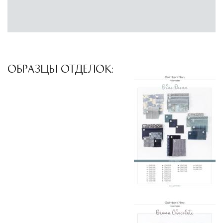
Подъём на этажи
— доставка мебели и
дверных блоков в квартиры и офисы с
использованием лифтов или монтажных
средств
ОБРАЗЦЫ ОТДЕЛОК:
Распаковка и расстановка
— специалисты
распаковывают товар и устанавливают его в
указанное место
Вывоз упаковочного материала
— полная
очистка помещения от тары и упаковки
Гарантийная проверка
— осмотр товара на
предмет повреждений и дефектов при
доставке
Сроки доставки
Стандартная доставка по
Москве осуществляется в течение 3-5 рабочих