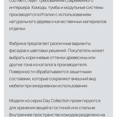
соответствует требованиям современного
инфраструктуры позволяет сократить сроки
интерьера. Комоды, тумбы и модульные системы
доставки и обеспечить полный контроль над
производятся в Италии с использованием
сохранностью продукции.
натурального дерева и качественных материалов
Глобальная сеть распределительных
отделки.
центров
Помимо Москвы, мы располагаем
Фабрика предлагает различные варианты
логистическими узлами в ключевых
фасадов и цветовых решений. Покупатель может
международных хабах:
выбрать коричневые оттенки древесины или
другие тона из каталога производителя.
Дубай, ОАЭ
— региональный центр для
Поверхности обрабатываются защитными
Ближнего Востока и Азии
составами, которые сохраняют внешний вид
Кипр
— распределительная база для
мебели при ежедневном использовании.
Средиземноморского региона
Модели из серии Day Collection проектируются
Лондон, Великобритания
—
для хранения вещей в гостиной или спальне.
логистический хаб для европейского рынка
Внутреннее пространство комодов разделено на