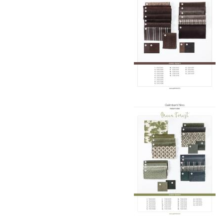
дней. Для Московской области сроки зависят
от удалённости объекта и варьируются от 5 до
10 рабочих дней. Возможна срочная доставка
при наличии свободных логистических
ресурсов.
Управление логистикой и контроль
качества
Каждый заказ отслеживается в режиме
реального времени через систему GPS-
мониторинга. Наша команда логистических
специалистов с опытом работы в
международной доставке обеспечивает
полную сохранность груза, соблюдение
температурного режима и защиту от
механических повреждений на всех этапах
маршрута.