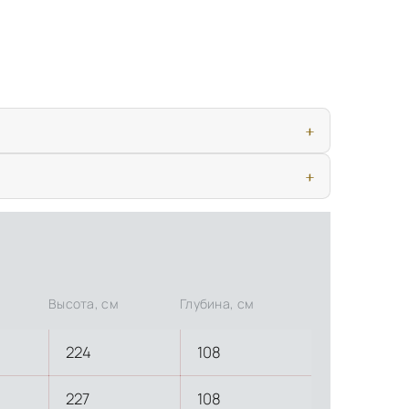
ью, дверными конструкциями и осветительными приборами. Это
иматических условиях. Наличие собственной инфраструктуры
Высота, см
Глубина, см
224
108
227
108