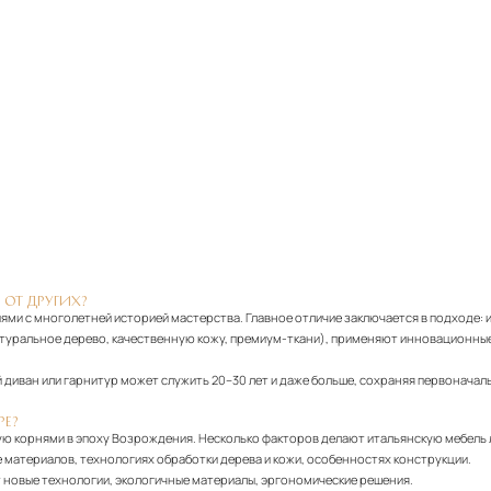
 ОТ ДРУГИХ?
ями с многолетней историей мастерства. Главное отличие заключается в подходе: 
атуральное дерево, качественную кожу, премиум-ткани), применяют инновационные
диван или гарнитур может служить 20–30 лет и даже больше, сохраняя первоначаль
РЕ?
ю корнями в эпоху Возрождения. Несколько факторов делают итальянскую мебель
 материалов, технологиях обработки дерева и кожи, особенностях конструкции.
т новые технологии, экологичные материалы, эргономические решения.