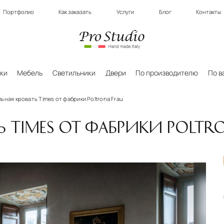
Портфолио
Как заказать
Услуги
Блог
Контакты
ки
Мебель
Светильники
Двери
По производителю
По в
ьная кровать Times от фабрики Poltrona Frau
Ь TIMES ОТ ФАБРИКИ POLTR