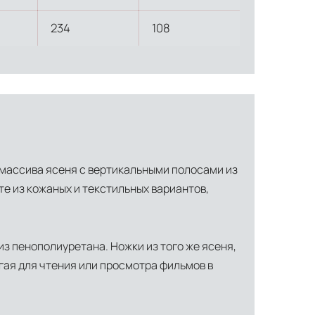
234
108
з массива ясеня с вертикальными полосами из
те из кожаных и текстильных вариантов,
ти объекта и варьируются от 5 до 10 рабочих дней. Возможна
з пенополиуретана. Ножки из того же ясеня,
манда логистических специалистов с опытом работы в
гая для чтения или просмотра фильмов в
 всех этапах маршрута.
льное страхование для критичных партий товара.