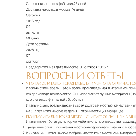
Срок производства фабрики:
45 дней
Доставка на склад в Москве:
14 дней
Сегодня
2026 год
09
августа
59 дней
Дата поставки
2026 год
07
октября
Предварительная дата в Москве:
07 октября 2026 г.
ВОПРОСЫ И ОТВЕТЫ
ЧТО ТАКОЕ ИТАЛЬЯНСКАЯ МЕБЕЛЬ И ЧЕМ ОНА ОТЛИЧАЕТСЯ
Итальянская мебель — это мебель, произведённая в Италии компани
как произведение искусства. Они используют лучшие материалы (н
крепления до финишной обработки.
Итальянская мебель известна своей долговечностью: качественный 
на 5–7 лет, итальянские изделия — это инвестиция в будущее.
ПОЧЕМУ ИТАЛЬЯНСКАЯ МЕБЕЛЬ СЧИТАЕТСЯ ЛУЧШЕЙ В МИ
Италия имеет богатую историю мебельного производства, уходящу
Традиции и опыт
— поколения мастеров передавали знания о выборе
Инновации
— итальянские фабрики не стоят на месте, они внедряю