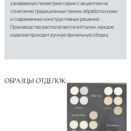
узнаваемую геометрию серии с акцентом на
квалифицированные грузчики
сочетание традиционных техник обработки кожи
осуществляют разгрузку с применением
и современных конструктивных решений.
специального оборудования и техники
Производство располагается в Италии, каждое
Подъём на этажи
— доставка мебели и
изделие проходит ручную финальную сборку.
дверных блоков в квартиры и офисы с
использованием лифтов или монтажных
средств
Распаковка и расстановка
— специалисты
распаковывают товар и устанавливают его в
ОБРАЗЦЫ ОТДЕЛОК:
указанное место
Вывоз упаковочного материала
— полная
очистка помещения от тары и упаковки
Гарантийная проверка
— осмотр товара на
предмет повреждений и дефектов при