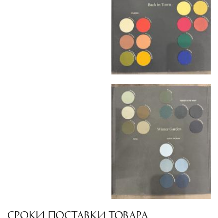
полную сохранность груза, соблюдение
температурного режима и защиту от
механических повреждений на всех этапах
маршрута.
Страхование груза
Все международные
поставки застрахованы в соответствии с
международными стандартами. Клиенты могут
выбрать дополнительное страхование для
критичных партий товара.
СРОКИ ПОСТАВКИ ТОВАРА