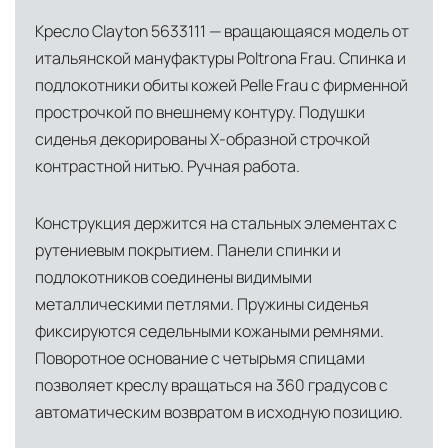
складскими объектами в Москве, где хранятся
Кресло Clayton 5633111 — вращающаяся модель от
товары в надлежащих климатических
итальянской мануфактуры Poltrona Frau. Спинка и
условиях. Наличие собственной
подлокотники обиты кожей Pelle Frau с фирменной
инфраструктуры позволяет сократить сроки
прострочкой по внешнему контуру. Подушки
доставки и обеспечить полный контроль над
сиденья декорированы Х-образной строчкой
сохранностью продукции.
контрастной нитью. Ручная работа.
Глобальная сеть распределительных
центров
Конструкция держится на стальных элементах с
Помимо Москвы, мы располагаем
рутениевым покрытием. Панели спинки и
логистическими узлами в ключевых
подлокотников соединены видимыми
международных хабах:
металлическими петлями. Пружины сиденья
фиксируются седельными кожаными ремнями.
Дубай, ОАЭ
— региональный центр для
Поворотное основание с четырьмя спицами
Ближнего Востока и Азии
позволяет креслу вращаться на 360 градусов с
Кипр
— распределительная база для
автоматическим возвратом в исходную позицию.
Средиземноморского региона