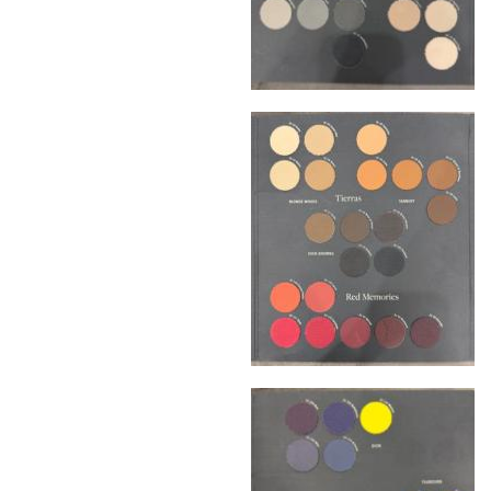
доставке
Сроки доставки
Стандартная доставка по
Москве осуществляется в течение 3-5 рабочих
дней. Для Московской области сроки зависят
от удалённости объекта и варьируются от 5 до
10 рабочих дней. Возможна срочная доставка
при наличии свободных логистических
ресурсов.
Управление логистикой и контроль
качества
Каждый заказ отслеживается в режиме
реального времени через систему GPS-
мониторинга. Наша команда логистических
специалистов с опытом работы в
международной доставке обеспечивает