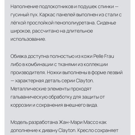
Наполнение подлокотников и подушек спинки —
Лондон, Великобритания
—
гусиный пух. Каркас панелей выполнен из стали с
логистический хаб для европейского рынка
лёгкой прослойкой пенополиуретана. Сиденье
США
— центр доставки для
широкое, рассчитано на длительное
североамериканского сегмента
использование.
Другие страны Европы
— расширенная
сеть партнёрских складов
Обивка доступна полностью из кожи Pelle Frau
либо в комбинации с тканями из коллекции
Условия доставки по Москве и Московской
производителя. Ножки выполнены в форме лезвий
области
— характерная деталь серии Clayton.
Для клиентов Москвы и МО предусмотрены
Металлические элементы проходят
следующие услуги:
гальваническую обработку для защиты от
коррозии и сохранения внешнего вида.
Доставка до адреса
— транспортировка
товара от нашего склада непосредственно к
Модель разработана Жан-Мари Массо как
месту назначения с соблюдением сроков
дополнение к дивану Clayton. Кресло сохраняет
Профессиональная выгрузка
—