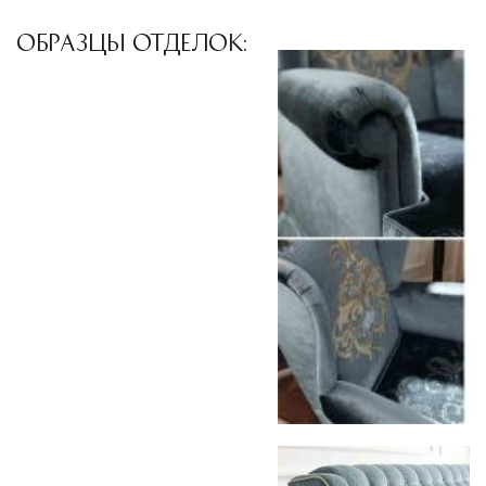
специального оборудования и техники
ОБРАЗЦЫ ОТДЕЛОК:
Подъём на этажи
— доставка мебели и
дверных блоков в квартиры и офисы с
использованием лифтов или монтажных
средств
Распаковка и расстановка
— специалисты
распаковывают товар и устанавливают его в
указанное место
Вывоз упаковочного материала
— полная
очистка помещения от тары и упаковки
Гарантийная проверка
— осмотр товара на
предмет повреждений и дефектов при
доставке
Сроки доставки
Стандартная доставка по