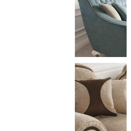
Москве осуществляется в течение 3-5 рабочих
дней. Для Московской области сроки зависят
от удалённости объекта и варьируются от 5 до
10 рабочих дней. Возможна срочная доставка
при наличии свободных логистических
ресурсов.
Управление логистикой и контроль
качества
Каждый заказ отслеживается в режиме
реального времени через систему GPS-
мониторинга. Наша команда логистических
специалистов с опытом работы в
международной доставке обеспечивает
полную сохранность груза, соблюдение
температурного режима и защиту от
механических повреждений на всех этапах