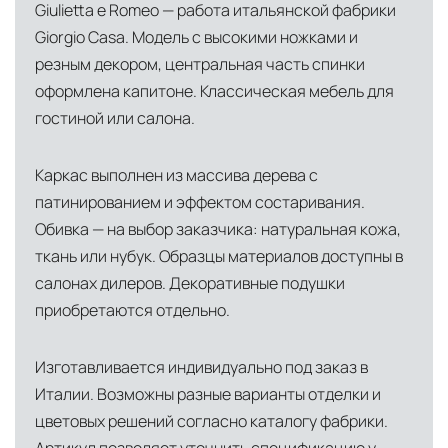
Giulietta e Romeo — работа итальянской фабрики
инфраструктуры позволяет сократить сроки
Giorgio Casa. Модель с высокими ножками и
доставки и обеспечить полный контроль над
резным декором, центральная часть спинки
сохранностью продукции.
оформлена капитоне. Классическая мебель для
гостиной или салона.
Глобальная сеть распределительных
центров
Помимо Москвы, мы располагаем
Каркас выполнен из массива дерева с
логистическими узлами в ключевых
патинированием и эффектом состаривания.
международных хабах:
Обивка — на выбор заказчика: натуральная кожа,
ткань или нубук. Образцы материалов доступны в
Дубай, ОАЭ
— региональный центр для
салонах дилеров. Декоративные подушки
Ближнего Востока и Азии
приобретаются отдельно.
Кипр
— распределительная база для
Изготавливается индивидуально под заказ в
Средиземноморского региона
Италии. Возможны разные варианты отделки и
Лондон, Великобритания
—
цветовых решений согласно каталогу фабрики.
логистический хаб для европейского рынка