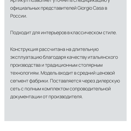
Артикул позволяет уточнить спецификацию у
США
— центр доставки для
официальных представителей Giorgio Casa в
североамериканского сегмента
России.
Другие страны Европы
— расширенная
Подходит для интерьеров в классическом стиле.
сеть партнёрских складов
Условия доставки по Москве и Московской
Конструкция рассчитана на длительную
области
эксплуатацию благодаря качеству итальянского
Для клиентов Москвы и МО предусмотрены
производства и традиционным столярным
следующие услуги:
технологиям. Модель входит в средний ценовой
сегмент фабрики. Поставляется через дилерскую
Доставка до адреса
— транспортировка
сеть с полным комплектом сопроводительной
товара от нашего склада непосредственно к
документации от производителя.
месту назначения с соблюдением сроков
Профессиональная выгрузка
—
квалифицированные грузчики
осуществляют разгрузку с применением