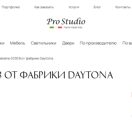
Портфолио
Как заказать
Услуги
Блог
Контакты
ки
Мебель
Светильники
Двери
По производителю
По в
labama 00308 от фабрики Daytona
8 ОТ ФАБРИКИ DAYTONA