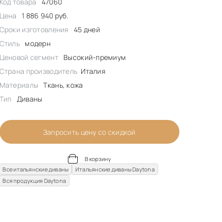
Код товара
47060
Цена
1 886 940 руб.
Сроки изготовления
45 дней
Стиль
модерн
Ценовой сегмент
Высокий-премиум
Страна производитель
Италия
Материалы
Ткань, кожа
Тип
Диваны
Запросить цену со скидкой
В корзину
Все итальянские диваны
Итальянские диваны Daytona
Вся продукция Daytona