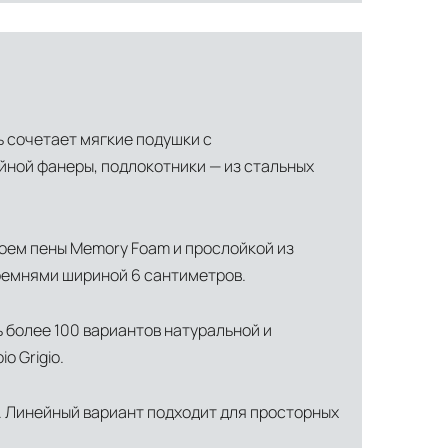
ь сочетает мягкие подушки с
йной фанеры, подлокотники — из стальных
лоем пены Memory Foam и прослойкой из
ремнями шириной 6 сантиметров.
ти объекта и варьируются от 5 до 10 рабочих дней. Возможна
ь более 100 вариантов натуральной и
o Grigio.
манда логистических специалистов с опытом работы в
 всех этапах маршрута.
 Линейный вариант подходит для просторных
льное страхование для критичных партий товара.