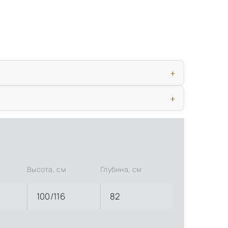
ью, дверными конструкциями и осветительными приборами. Это
иматических условиях. Наличие собственной инфраструктуры
Высота, см
Глубина, см
100/116
82