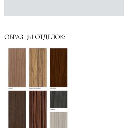
Другие страны Европы
— расширенная
сеть партнёрских складов
Условия доставки по Москве и Московской
области
ОБРАЗЦЫ ОТДЕЛОК:
Для клиентов Москвы и МО предусмотрены
следующие услуги:
Доставка до адреса
— транспортировка
товара от нашего склада непосредственно к
месту назначения с соблюдением сроков
Профессиональная выгрузка
—
квалифицированные грузчики
осуществляют разгрузку с применением
специального оборудования и техники
Подъём на этажи
— доставка мебели и