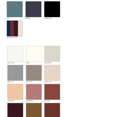
10 рабочих дней. Возможна срочная доставка
при наличии свободных логистических
ресурсов.
Управление логистикой и контроль
качества
Каждый заказ отслеживается в режиме
реального времени через систему GPS-
мониторинга. Наша команда логистических
специалистов с опытом работы в
международной доставке обеспечивает
полную сохранность груза, соблюдение
температурного режима и защиту от
механических повреждений на всех этапах
маршрута.
Страхование груза
Все международные