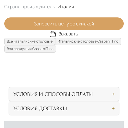
Страна производитель
Италия
Запросить цену со скидкой
Заказать
Все итальянские столовые
Итальянские столовые Caspani Tino
Вся продукция Caspani Tino
УСЛОВИЯ И СПОСОБЫ ОПЛАТЫ
Наличными или банковской картой при
УСЛОВИЯ ДОСТАВКИ
личном посещении нашего салона
СОБСТВЕННАЯ ЛОГИСТИЧЕСКАЯ СЕТЬ И
Безналичная оплата по счёту для
УСЛОВИЯ ДОСТАВКИ