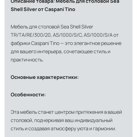
сохранностью продукции.
Описание товара: Мебель для столовой Sea
Shell Silver от Caspani Tino
Глобальная сеть распределительных
центров
Мебель для столовой Sea Shell Silver
Помимо Москвы, мы располагаем
TR/TA/RE/300/20, AS/1000/S/C, AS/1000/S/A от
логистическими узлами в ключевых
фабрики Caspani Tino — это элегантное решение
международных хабах:
для вашего интерьера, сочетающее стиль и
практичность.
Дубай, ОАЭ
— региональный центр для
Ближнего Востока и Азии
Основные характеристики:
Кипр
— распределительная база для
Средиземноморского региона
Особенности:
Лондон, Великобритания
—
логистический хаб для европейского рынка
Эта мебель станет центром притяжения в вашей
столовой, подчеркивая ваш индивидуальный
США
— центр доставки для
стиль и создавая атмосферу уюта и гармонии.
североамериканского сегмента