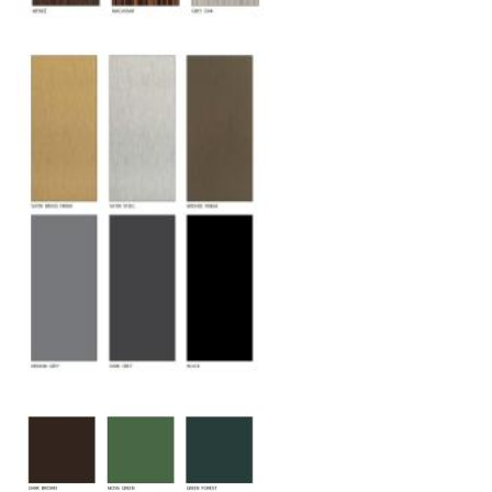
дверных блоков в квартиры и офисы с
использованием лифтов или монтажных
средств
Распаковка и расстановка
— специалисты
распаковывают товар и устанавливают его в
указанное место
Вывоз упаковочного материала
— полная
очистка помещения от тары и упаковки
Гарантийная проверка
— осмотр товара на
предмет повреждений и дефектов при
доставке
Сроки доставки
Стандартная доставка по
Москве осуществляется в течение 3-5 рабочих
дней. Для Московской области сроки зависят
от удалённости объекта и варьируются от 5 до