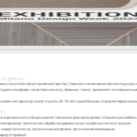
 ОТ ДРУГИХ?
ями с многолетней историей мастерства. Главное отличие заключается в подходе: 
атуральное дерево, качественную кожу, премиум-ткани), применяют инновационные
диван или гарнитур может служить 20–30 лет и даже больше, сохраняя первоначаль
РЕ?
ю корнями в эпоху Возрождения. Несколько факторов делают итальянскую мебель
 материалов, технологиях обработки дерева и кожи, особенностях конструкции.
т новые технологии, экологичные материалы, эргономические решения.
еред отправкой.