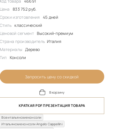
Код товара
46691
Цена
833 752 руб.
Сроки изготовления
45 дней
Стиль
классический
Ценовой сегмент
Высокий-премиум
Страна производитель
Италия
Материалы
Дерево
Тип
Консоли
Запросить цену со скидкой
В корзину
КРАТКАЯ PDF ПРЕЗЕНТАЦИЯ ТОВАРА
Все итальянские консоли
Итальянские консоли Angelo Cappellini