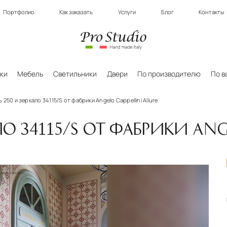
Портфолио
Как заказать
Услуги
Блог
Контакты
ки
Мебель
Светильники
Двери
По производителю
По в
 250 и зеркало 34115/S от фабрики Angelo Cappellini Allure
О 34115/S ОТ ФАБРИКИ ANGE