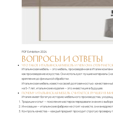
PDF
Exhibition 2024
ВОПРОСЫ И ОТВЕТЫ
ЧТО ТАКОЕ ИТАЛЬЯНСКАЯ МЕБЕЛЬ И ЧЕМ ОНА ОТЛИЧАЕТСЯ
Итальянская мебель — это мебель, произведённая в Италии компани
как произведение искусства. Они используют лучшие материалы (н
крепления до финишной обработки.
Итальянская мебель известна своей долговечностью: качественный 
на 5–7 лет, итальянские изделия — это инвестиция в будущее.
ПОЧЕМУ ИТАЛЬЯНСКАЯ МЕБЕЛЬ СЧИТАЕТСЯ ЛУЧШЕЙ В МИ
Италия имеет богатую историю мебельного производства, уходящу
Традиции и опыт
— поколения мастеров передавали знания о выборе
Инновации
— итальянские фабрики не стоят на месте, они внедряю
Контроль качества
— каждый предмет проходит строгую проверку п