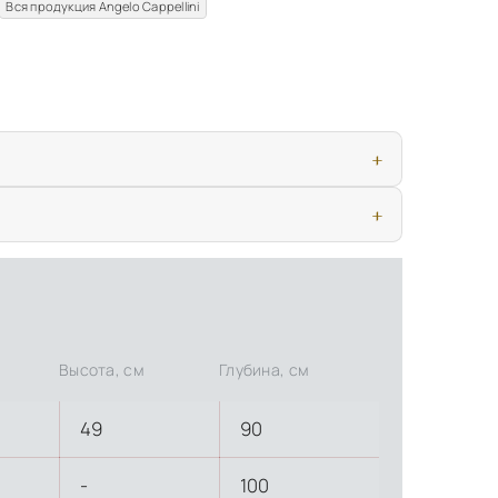
Вся продукция Angelo Cappellini
ью, дверными конструкциями и осветительными приборами. Это
иматических условиях. Наличие собственной инфраструктуры
Высота, см
Глубина, см
49
90
-
100