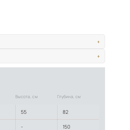
ью, дверными конструкциями и осветительными приборами. Это
иматических условиях. Наличие собственной инфраструктуры
Высота, см
Глубина, см
55
82
-
150