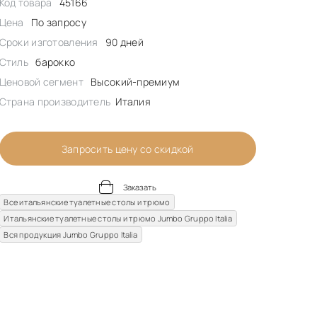
Код товара
45166
Цена
По запросу
Сроки изготовления
90 дней
Стиль
барокко
Ценовой сегмент
Высокий-премиум
Страна производитель
Италия
Запросить цену со скидкой
Заказать
Все итальянские туалетные столы и трюмо
Итальянские туалетные столы и трюмо Jumbo Gruppo Italia
Вся продукция Jumbo Gruppo Italia