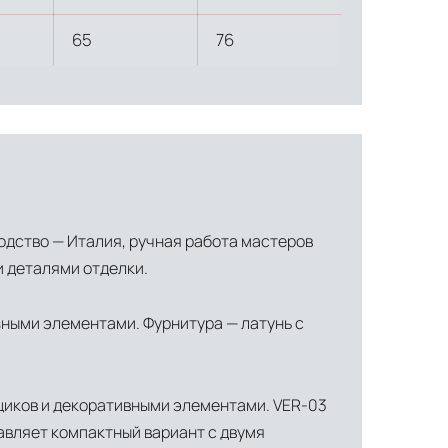
65
76
водство — Италия, ручная работа мастеров
и деталями отделки.
ти объекта и варьируются от 5 до 10 рабочих дней. Возможна
зными элементами. Фурнитура — латунь с
манда логистических специалистов с опытом работы в
 всех этапах маршрута.
щиков и декоративными элементами. VER-03
льное страхование для критичных партий товара.
авляет компактный вариант с двумя