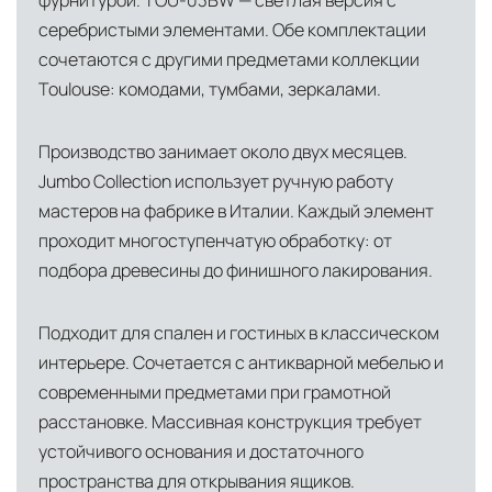
фурнитурой. TOU-03BW — светлая версия с
североамериканского сегмента
серебристыми элементами. Обе комплектации
Другие страны Европы
— расширенная
сочетаются с другими предметами коллекции
сеть партнёрских складов
Toulouse: комодами, тумбами, зеркалами.
Условия доставки по Москве и Московской
области
Производство занимает около двух месяцев.
Jumbo Collection использует ручную работу
Для клиентов Москвы и МО предусмотрены
мастеров на фабрике в Италии. Каждый элемент
следующие услуги:
проходит многоступенчатую обработку: от
Доставка до адреса
— транспортировка
подбора древесины до финишного лакирования.
товара от нашего склада непосредственно к
месту назначения с соблюдением сроков
Подходит для спален и гостиных в классическом
интерьере. Сочетается с антикварной мебелью и
Профессиональная выгрузка
—
современными предметами при грамотной
квалифицированные грузчики
расстановке. Массивная конструкция требует
осуществляют разгрузку с применением
устойчивого основания и достаточного
специального оборудования и техники
пространства для открывания ящиков.