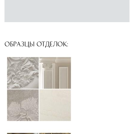
Подъём на этажи
— доставка мебели и
дверных блоков в квартиры и офисы с
использованием лифтов или монтажных
средств
Распаковка и расстановка
— специалисты
ОБРАЗЦЫ ОТДЕЛОК:
распаковывают товар и устанавливают его в
указанное место
Вывоз упаковочного материала
— полная
очистка помещения от тары и упаковки
Гарантийная проверка
— осмотр товара на
предмет повреждений и дефектов при
доставке
Сроки доставки
Стандартная доставка по
Москве осуществляется в течение 3-5 рабочих
дней. Для Московской области сроки зависят