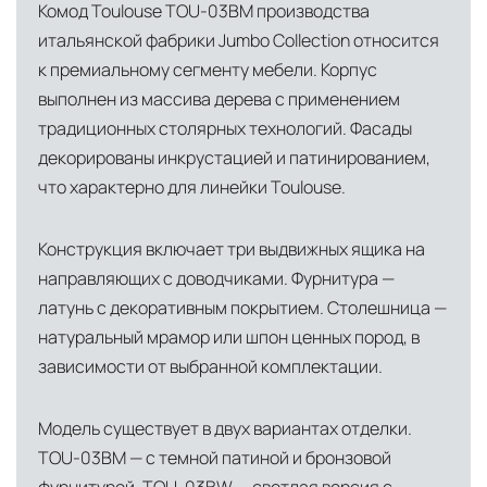
доставки и обеспечить полный контроль над
Комод Toulouse TOU-03BM производства
сохранностью продукции.
итальянской фабрики Jumbo Collection относится
к премиальному сегменту мебели. Корпус
Глобальная сеть распределительных
выполнен из массива дерева с применением
центров
традиционных столярных технологий. Фасады
Помимо Москвы, мы располагаем
декорированы инкрустацией и патинированием,
логистическими узлами в ключевых
что характерно для линейки Toulouse.
международных хабах:
Дубай, ОАЭ
— региональный центр для
Конструкция включает три выдвижных ящика на
направляющих с доводчиками. Фурнитура —
Ближнего Востока и Азии
латунь с декоративным покрытием. Столешница —
Кипр
— распределительная база для
натуральный мрамор или шпон ценных пород, в
Средиземноморского региона
зависимости от выбранной комплектации.
Лондон, Великобритания
—
логистический хаб для европейского рынка
Модель существует в двух вариантах отделки.
TOU-03BM — с темной патиной и бронзовой
США
— центр доставки для