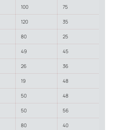
100
75
120
35
80
25
49
45
26
36
19
48
50
48
ти объекта и варьируются от 5 до 10 рабочих дней. Возможна
50
56
манда логистических специалистов с опытом работы в
 всех этапах маршрута.
80
40