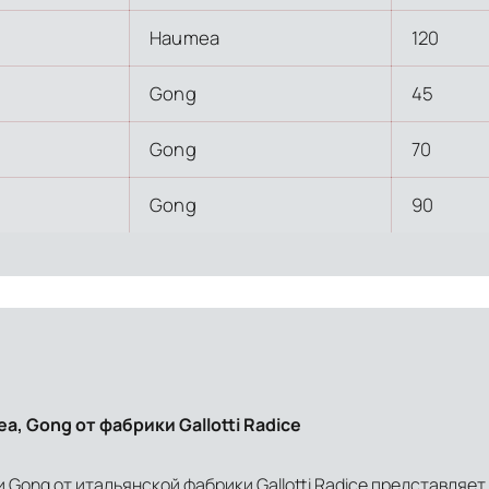
в соответствии с международными стандартами. Клиенты могут выбрать дополните
Haumea
120
Gong
45
Gong
70
Gong
90
a, Gong от фабрики Gallotti Radice
и Gong от итальянской фабрики Gallotti Radice представля