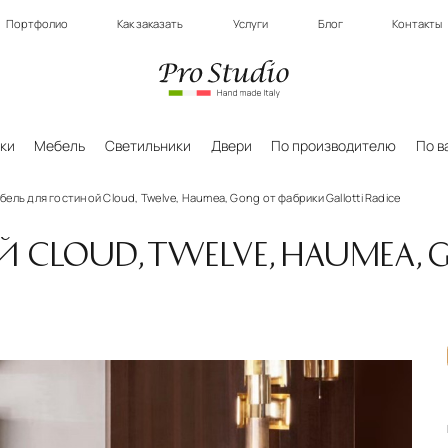
Портфолио
Как заказать
Услуги
Блог
Контакты
ки
Мебель
Светильники
Двери
По производителю
По в
бель для гостиной Cloud, Twelve, Haumea, Gong от фабрики Gallotti Radice
Й CLOUD, TWELVE, HAUMEA,