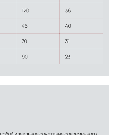
льное страхование для критичных партий товара.
120
36
45
40
70
31
90
23
ет собой идеальное сочетание современного