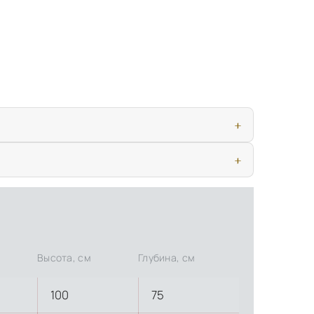
ью, дверными конструкциями и осветительными приборами. Это
иматических условиях. Наличие собственной инфраструктуры
Высота, см
Глубина, см
100
75