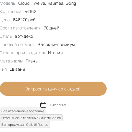
Модель
Cloud, Twelve, Haumea, Gong
Код товара
44162
Цена
848 170 руб.
Сроки изготовления
70 дней
Стиль
арт-деко
Ценовой сегмент
Высокий-премиум
Страна производитель
Италия
Материалы
Ткань
Тип
Диваны
Запросить цену со скидкой
В корзину
Все итальянские гостиные
Итальянские гостиные Gallotti Radice
Вся продукция Gallotti Radice