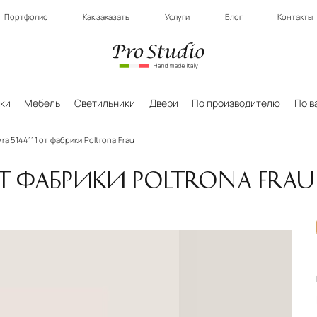
Портфолио
Как заказать
Услуги
Блог
Контакты
ки
Мебель
Светильники
Двери
По производителю
По в
ra 5144111 от фабрики Poltrona Frau
 ОТ ФАБРИКИ POLTRONA FRAU