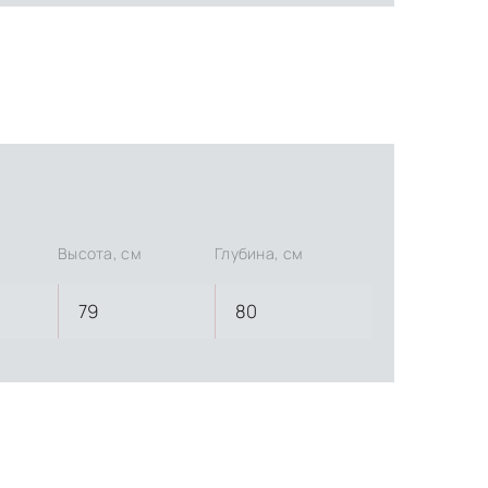
Высота, см
Глубина, см
79
80