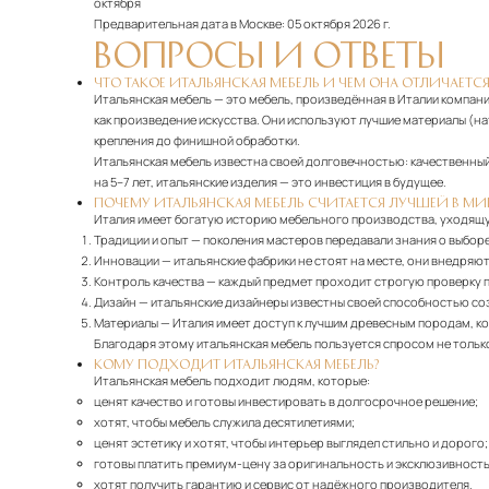
октября
Предварительная дата в Москве:
05 октября 2026 г.
ВОПРОСЫ И ОТВЕТЫ
ЧТО ТАКОЕ ИТАЛЬЯНСКАЯ МЕБЕЛЬ И ЧЕМ ОНА ОТЛИЧАЕТСЯ
Итальянская мебель — это мебель, произведённая в Италии компани
как произведение искусства. Они используют лучшие материалы (н
крепления до финишной обработки.
Итальянская мебель известна своей долговечностью: качественный 
на 5–7 лет, итальянские изделия — это инвестиция в будущее.
ПОЧЕМУ ИТАЛЬЯНСКАЯ МЕБЕЛЬ СЧИТАЕТСЯ ЛУЧШЕЙ В МИ
Италия имеет богатую историю мебельного производства, уходящу
Традиции и опыт
— поколения мастеров передавали знания о выборе
Инновации
— итальянские фабрики не стоят на месте, они внедряю
Контроль качества
— каждый предмет проходит строгую проверку п
Дизайн
— итальянские дизайнеры известны своей способностью со
Материалы
— Италия имеет доступ к лучшим древесным породам, ко
Благодаря этому итальянская мебель пользуется спросом не только 
КОМУ ПОДХОДИТ ИТАЛЬЯНСКАЯ МЕБЕЛЬ?
Итальянская мебель подходит людям, которые:
ценят качество и готовы инвестировать в долгосрочное решение;
хотят, чтобы мебель служила десятилетиями;
ценят эстетику и хотят, чтобы интерьер выглядел стильно и дорого;
готовы платить премиум-цену за оригинальность и эксклюзивность
хотят получить гарантию и сервис от надёжного производителя.