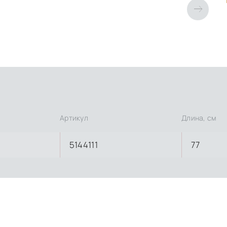
Артикул
Длина, см
5144111
77