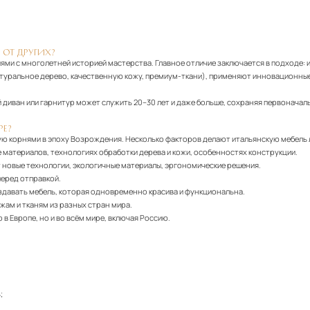
 ОТ ДРУГИХ?
ями с многолетней историей мастерства. Главное отличие заключается в подходе: 
атуральное дерево, качественную кожу, премиум-ткани), применяют инновационные
диван или гарнитур может служить 20–30 лет и даже больше, сохраняя первоначаль
РЕ?
ю корнями в эпоху Возрождения. Несколько факторов делают итальянскую мебель
 материалов, технологиях обработки дерева и кожи, особенностях конструкции.
т новые технологии, экологичные материалы, эргономические решения.
еред отправкой.
здавать мебель, которая одновременно красива и функциональна.
жам и тканям из разных стран мира.
в Европе, но и во всём мире, включая Россию.
;