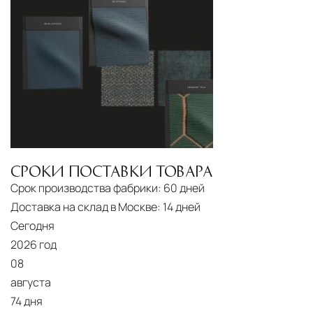
Сроки доставки
Стандартная доставка по
Москве осуществляется в течение 3-5 рабочих
дней. Для Московской области сроки зависят
от удалённости объекта и варьируются от 5 до
10 рабочих дней. Возможна срочная доставка
при наличии свободных логистических
ресурсов.
Управление логистикой и контроль
качества
СРОКИ ПОСТАВКИ ТОВАРА
Срок производства фабрики:
60 дней
Каждый заказ отслеживается в режиме
Доставка на склад в Москве:
14 дней
реального времени через систему GPS-
Сегодня
мониторинга. Наша команда логистических
2026 год
специалистов с опытом работы в
08
международной доставке обеспечивает
августа
полную сохранность груза, соблюдение
74 дня
температурного режима и защиту от