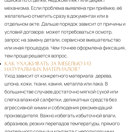
ошибка по отделке, недокомплект или дефект
механизма. Если проблема выявлена при приёмке, её
желательно отметить сразу в документах или в
отдельном акте. Дальше порядок зависит от причины и
условий договора: может потребоваться осмотр,
запрос на замену детали, сервисное вмешательство
или иная процедура. Чем точнее оформлена фиксация,
тем проще решается вопрос.
КАК УХАЖИВАТЬ ЗА МЕБЕЛЬЮ ИЗ
НАТУРАЛЬНЫХ МАТЕРИАЛОВ?
Уход зависит от конкретного материала:
дерева,
шпона, кожи, ткани, камня, металла или лака. В
большинстве случаев достаточно мягкой сухой или
слегка влажной салфетки, деликатных средств без
агрессивной химии и соблюдения рекомендаций
производителя. Важно избегать избыточной влаги,
абразивов, резких перепадов температуры, прямого
длительного солнца и контакта с неподходящими