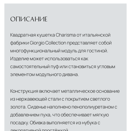
условиях. Наличие собственной
инфраструктуры позволяет сократить сроки
ОПИСАНИЕ
доставки и обеспечить полный контроль над
сохранностью продукции.
Квадратная кушетка Charisma от итальянской
фабрики Giorgio Collection представляет собой
Глобальная сеть распределительных
центров
многофункциональный модуль для гостиной.
Помимо Москвы, мы располагаем
Изделие может использоваться как
логистическими узлами в ключевых
самостоятельный пуф или становиться угловым
международных хабах:
элементом модульного дивана.
Дубай, ОАЭ
— региональный центр для
Конструкция включает металлическое основание
Ближнего Востока и Азии
из нержавеющей стали с покрытием светлого
Кипр
— распределительная база для
золота. Сиденье наполнено пенополиуретаном с
добавлением пуха, что обеспечивает мягкую
Средиземноморского региона
посадку. Обивка выполняется из нубука с
Лондон, Великобритания
—
декоративной простёжкой.