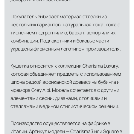
логистический хаб для европейского рынка
США
— центр доставки для
Покупатель выбирает материал отделки из
североамериканского сегмента
нескольких вариантов: натуральная кожа, кожа с
тиснением под рептилию, бархат, велюр или их
Другие страны Европы
— расширенная
комбинации. Подлокотники и боковые части
сеть партнёрских складов
украшены фирменным логотипом производителя.
Условия доставки по Москве и Московской
области
Кушетка относится к коллекции Charisma Luxury,
Для клиентов Москвы и МО предусмотрены
которая объединяет предметы с использованием
следующие услуги:
шпона редкой африканской древесины бубинга и
мрамора Grey Alpi. Модель сочетается с другими
Доставка до адреса
— транспортировка
элементами серии: диванами, столиками и
товара от нашего склада непосредственно к
стеллажами в едином стилистическом решении.
месту назначения с соблюдением сроков
Профессиональная выгрузка
—
Производство осуществляется на фабрике в
квалифицированные грузчики
Италии. Артикул модели — Charisma3 или Square в