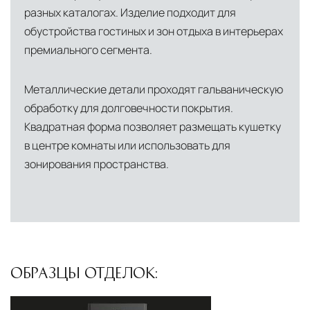
осуществляют разгрузку с применением
разных каталогах. Изделие подходит для
специального оборудования и техники
обустройства гостиных и зон отдыха в интерьерах
премиального сегмента.
Подъём на этажи
— доставка мебели и
дверных блоков в квартиры и офисы с
Металлические детали проходят гальваническую
использованием лифтов или монтажных
обработку для долговечности покрытия.
средств
Квадратная форма позволяет размещать кушетку
Распаковка и расстановка
— специалисты
в центре комнаты или использовать для
распаковывают товар и устанавливают его в
зонирования пространства.
указанное место
Вывоз упаковочного материала
— полная
очистка помещения от тары и упаковки
Гарантийная проверка
— осмотр товара на
предмет повреждений и дефектов при
ОБРАЗЦЫ ОТДЕЛОК:
доставке