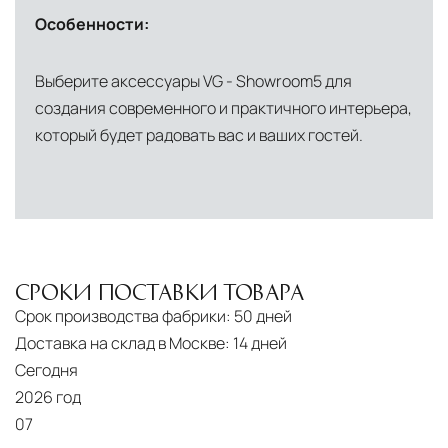
североамериканского сегмента
Особенности:
Другие страны Европы
— расширенная
сеть партнёрских складов
Выберите аксессуары VG - Showroom5 для
создания современного и практичного интерьера,
Условия доставки по Москве и Московской
который будет радовать вас и ваших гостей.
области
Для клиентов Москвы и МО предусмотрены
следующие услуги:
Доставка до адреса
— транспортировка
товара от нашего склада непосредственно к
СРОКИ ПОСТАВКИ ТОВАРА
месту назначения с соблюдением сроков
Срок производства фабрики:
50 дней
Профессиональная выгрузка
—
Доставка на склад в Москве:
14 дней
квалифицированные грузчики
Сегодня
осуществляют разгрузку с применением
2026 год
специального оборудования и техники
07