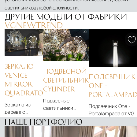
светильников любой сложности.
ДРУГИЕ МОДЕЛИ ОТ ФАБРИКИ
VGNEWTREND
ЗЕРКАЛО
ПОДВЕСНОЙ
VENICE
ПОДСВЕЧНИК
СВЕТИЛЬНИК
MIRROR
ONE -
CYLINDER
QUADRATO
PORTALAMPA
Подвесные
Зеркало из
Подсвечник One -
светильники
дерева с
Portalampada от VG
цилиндрической
зеркальным
НАШЕ ПОРТФОЛИО
формы с
декором VG -
металлическим
Venice Mirror