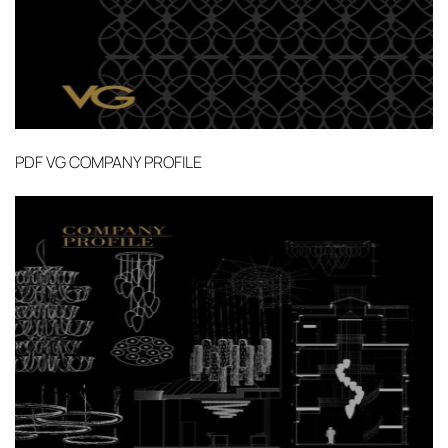
от удалённости объекта и варьируются от 5 до
10 рабочих дней. Возможна срочная доставка
при наличии свободных логистических
ресурсов.
Управление логистикой и контроль
PDF
VG COMPANY PROFILE
качества
Каждый заказ отслеживается в режиме
реального времени через систему GPS-
мониторинга. Наша команда логистических
специалистов с опытом работы в
международной доставке обеспечивает
полную сохранность груза, соблюдение
температурного режима и защиту от
механических повреждений на всех этапах
маршрута.