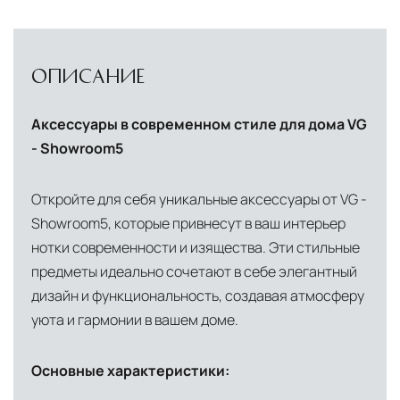
доставки и обеспечить полный контроль над
сохранностью продукции.
Глобальная сеть распределительных
ОПИСАНИЕ
центров
Помимо Москвы, мы располагаем
Аксессуары в современном стиле для дома VG
логистическими узлами в ключевых
- Showroom5
международных хабах:
Откройте для себя уникальные аксессуары от VG -
Дубай, ОАЭ
— региональный центр для
Showroom5, которые привнесут в ваш интерьер
Ближнего Востока и Азии
нотки современности и изящества. Эти стильные
Кипр
— распределительная база для
предметы идеально сочетают в себе элегантный
Средиземноморского региона
дизайн и функциональность, создавая атмосферу
уюта и гармонии в вашем доме.
Лондон, Великобритания
—
логистический хаб для европейского рынка
Основные характеристики:
США
— центр доставки для