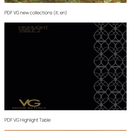
PDF
VG new collections (it, en)‎
PDF
VG Highlight Table