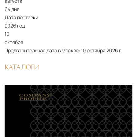
августа
Подъём на этажи
— доставка мебели и
64 дня
дверных блоков в квартиры и офисы с
Дата поставки
использованием лифтов или монтажных
2026 год
средств
10
Распаковка и расстановка
— специалисты
октября
распаковывают товар и устанавливают его в
Предварительная дата в Москве:
10 октября 2026 г.
указанное место
Вывоз упаковочного материала
— полная
КАТАЛОГИ
очистка помещения от тары и упаковки
Гарантийная проверка
— осмотр товара на
предмет повреждений и дефектов при
доставке
Сроки доставки
Стандартная доставка по
Москве осуществляется в течение 3-5 рабочих
дней. Для Московской области сроки зависят