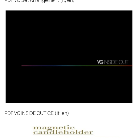
PDF
VG Set Arrangement (it, en)‎
PDF
VG INSIDE OUT CE (it, en)‎