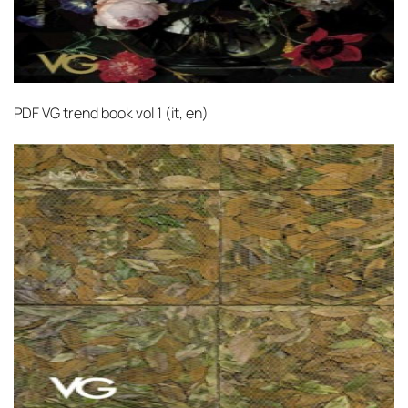
PDF
VG trend book vol 1 (it, en)‎