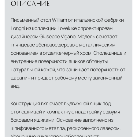
ОПИСАНИЕ
складскими объектами в Москве, где хранятся
товары в надлежащих климатических
Письменный стол William от итальянской фабрики
условиях. Наличие собственной
Longhi из коллекции Loveluxe спроектирован
инфраструктуры позволяет сократить сроки
дизайнером Giuseppe Viganò. Модель сочетает
доставки и обеспечить полный контроль над
глянцевое эбеновое дерево с металлическим
сохранностью продукции.
основанием в отделке черный хром. Столешница и
внутренние поверхности ящиков обтянуты
Глобальная сеть распределительных
центров
натуральной кожей, что защищает поверхность от
Помимо Москвы, мы располагаем
царапин и придает рабочему месту законченный
логистическими узлами в ключевых
вид.
международных хабах:
Конструкция включает выдвижной ящик под
Дубай, ОАЭ
— региональный центр для
столешницей и компактную надстройку с двумя
Ближнего Востока и Азии
боковыми ящиками. Основание выполнено из
шлифованного металла, раскроенного лазером.
Кипр
— распределительная база для
Усеченные книзу опоры обеспечивают