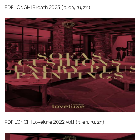
PDF
LONGHI Breath 2023 (it, en, ru, zh)‎
PDF
LONGHI Loveluxe 2022 Vol.1 (it, en, ru, zh)‎