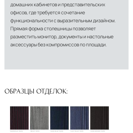
Профессиональная выгрузка
—
домашних кабинетов и представительских
офисов, где требуется сочетание
квалифицированные грузчики
функциональности с выразительным дизайном.
осуществляют разгрузку с применением
Прямая форма столешницы позволяет
специального оборудования и техники
разместить монитор, документы и настольные
Подъём на этажи
— доставка мебели и
аксессуары без компромиссов по площади.
дверных блоков в квартиры и офисы с
использованием лифтов или монтажных
средств
Распаковка и расстановка
— специалисты
распаковывают товар и устанавливают его в
ОБРАЗЦЫ ОТДЕЛОК:
указанное место
Вывоз упаковочного материала
— полная
очистка помещения от тары и упаковки
Гарантийная проверка
— осмотр товара на
предмет повреждений и дефектов при