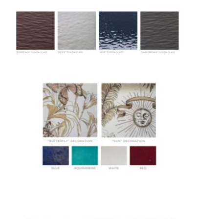
доставке
Сроки доставки
Стандартная доставка по
Москве осуществляется в течение 3-5 рабочих
дней. Для Московской области сроки зависят
от удалённости объекта и варьируются от 5 до
10 рабочих дней. Возможна срочная доставка
при наличии свободных логистических
ресурсов.
Управление логистикой и контроль
качества
Каждый заказ отслеживается в режиме
реального времени через систему GPS-
мониторинга. Наша команда логистических
специалистов с опытом работы в
международной доставке обеспечивает