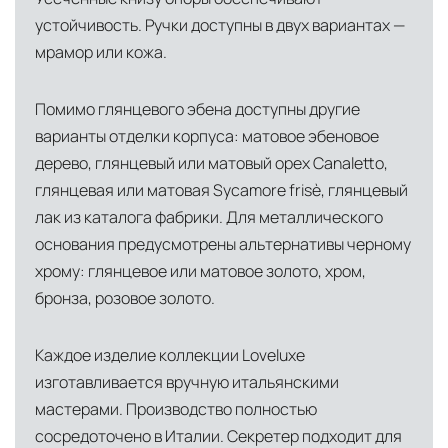
Средиземноморского региона
устойчивость. Ручки доступны в двух вариантах —
Лондон, Великобритания
—
мрамор или кожа.
логистический хаб для европейского рынка
США
— центр доставки для
Помимо глянцевого эбена доступны другие
североамериканского сегмента
варианты отделки корпуса: матовое эбеновое
дерево, глянцевый или матовый орех Canaletto,
Другие страны Европы
— расширенная
глянцевая или матовая Sycamore frisè, глянцевый
сеть партнёрских складов
лак из каталога фабрики. Для металлического
основания предусмотрены альтернативы черному
Условия доставки по Москве и Московской
области
хрому: глянцевое или матовое золото, хром,
Для клиентов Москвы и МО предусмотрены
бронза, розовое золото.
следующие услуги:
Каждое изделие коллекции Loveluxe
Доставка до адреса
— транспортировка
изготавливается вручную итальянскими
товара от нашего склада непосредственно к
мастерами. Производство полностью
месту назначения с соблюдением сроков
сосредоточено в Италии. Секретер подходит для