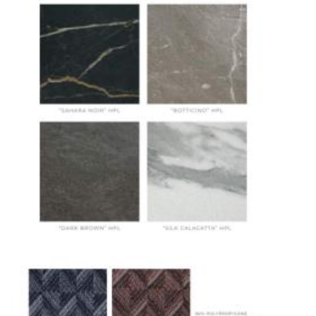
полную сохранность груза, соблюдение
температурного режима и защиту от
механических повреждений на всех этапах
маршрута.
Страхование груза
Все международные
поставки застрахованы в соответствии с
международными стандартами. Клиенты могут
выбрать дополнительное страхование для
критичных партий товара.