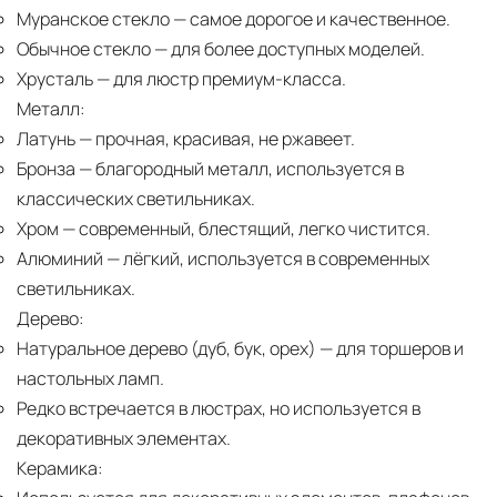
Муранское стекло
— самое дорогое и качественное.
Обычное стекло
— для более доступных моделей.
Хрусталь
— для люстр премиум-класса.
Металл:
Латунь
— прочная, красивая, не ржавеет.
Бронза
— благородный металл, используется в
классических светильниках.
Хром
— современный, блестящий, легко чистится.
Алюминий
— лёгкий, используется в современных
светильниках.
Дерево:
Натуральное дерево (дуб, бук, орех)
— для торшеров и
настольных ламп.
Редко встречается в люстрах, но используется в
декоративных элементах.
Керамика: