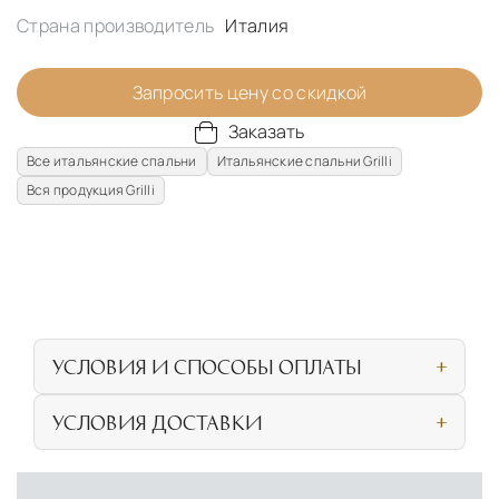
Страна производитель
Италия
Запросить цену со скидкой
Заказать
Все итальянские спальни
Итальянские спальни Grilli
Вся продукция Grilli
УСЛОВИЯ И СПОСОБЫ ОПЛАТЫ
Наличными или банковской картой при
УСЛОВИЯ ДОСТАВКИ
личном посещении нашего салона
СОБСТВЕННАЯ ЛОГИСТИЧЕСКАЯ СЕТЬ И
Безналичная оплата по счёту для
УСЛОВИЯ ДОСТАВКИ