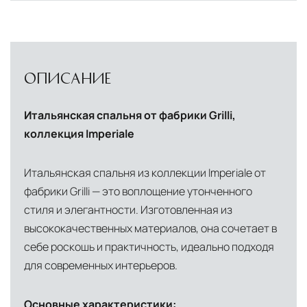
сохранностью продукции.
Глобальная сеть распределительных
центров
Помимо Москвы, мы располагаем
ОПИСАНИЕ
логистическими узлами в ключевых
международных хабах:
Итальянская спальня от фабрики Grilli,
коллекция Imperiale
Дубай, ОАЭ
— региональный центр для
Ближнего Востока и Азии
Итальянская спальня из коллекции Imperiale от
Кипр
— распределительная база для
фабрики Grilli — это воплощение утонченного
Средиземноморского региона
стиля и элегантности. Изготовленная из
Лондон, Великобритания
—
высококачественных материалов, она сочетает в
себе роскошь и практичность, идеально подходя
логистический хаб для европейского рынка
для современных интерьеров.
США
— центр доставки для
североамериканского сегмента
Основные характеристики: