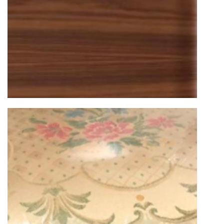
дверных блоков в квартиры и офисы с
использованием лифтов или монтажных
средств
Распаковка и расстановка
— специалисты
распаковывают товар и устанавливают его в
указанное место
Вывоз упаковочного материала
— полная
очистка помещения от тары и упаковки
Гарантийная проверка
— осмотр товара на
предмет повреждений и дефектов при
доставке
Сроки доставки
Стандартная доставка по
Москве осуществляется в течение 3-5 рабочих
дней. Для Московской области сроки зависят
от удалённости объекта и варьируются от 5 до