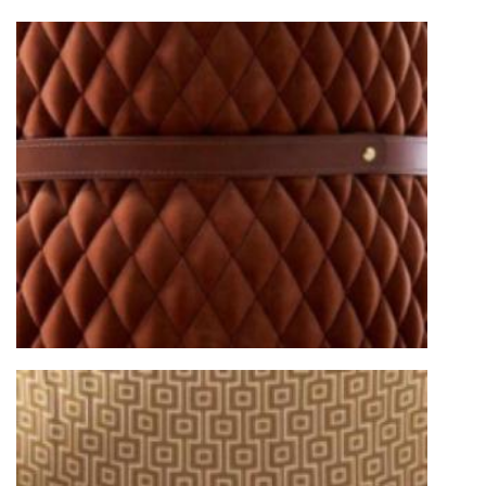
10 рабочих дней. Возможна срочная доставка
при наличии свободных логистических
ресурсов.
Управление логистикой и контроль
качества
Каждый заказ отслеживается в режиме
реального времени через систему GPS-
мониторинга. Наша команда логистических
специалистов с опытом работы в
международной доставке обеспечивает
полную сохранность груза, соблюдение
температурного режима и защиту от
механических повреждений на всех этапах
маршрута.
Страхование груза
Все международные