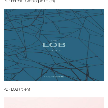
PDF
Forest - Catalogue (it, en)‎
PDF
LOB (it, en)‎