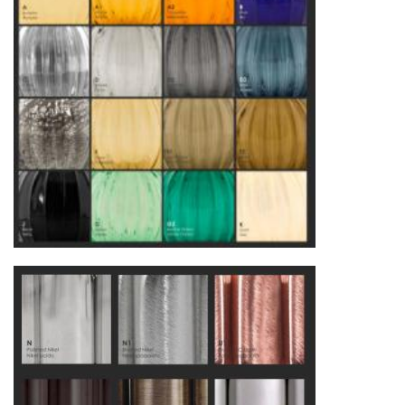
Другие страны Европы
— расширенная
сеть партнёрских складов
Условия доставки по Москве и Московской
области
Для клиентов Москвы и МО предусмотрены
следующие услуги:
Доставка до адреса
— транспортировка
товара от нашего склада непосредственно к
месту назначения с соблюдением сроков
Профессиональная выгрузка
—
квалифицированные грузчики
осуществляют разгрузку с применением
специального оборудования и техники
Подъём на этажи
— доставка мебели и