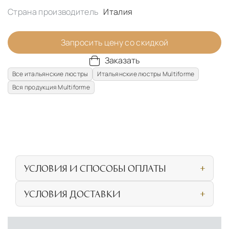
Страна производитель
Италия
Запросить цену со скидкой
Заказать
Все итальянские люстры
Итальянские люстры Multiforme
Вся продукция Multiforme
УСЛОВИЯ И СПОСОБЫ ОПЛАТЫ
Наличными или банковской картой при
УСЛОВИЯ ДОСТАВКИ
личном посещении нашего салона
СОБСТВЕННАЯ ЛОГИСТИЧЕСКАЯ СЕТЬ И
Безналичная оплата по счёту для
УСЛОВИЯ ДОСТАВКИ