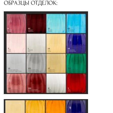
сохранностью продукции.
ОБРАЗЦЫ ОТДЕЛОК:
Глобальная сеть распределительных
центров
Помимо Москвы, мы располагаем
логистическими узлами в ключевых
международных хабах:
Дубай, ОАЭ
— региональный центр для
Ближнего Востока и Азии
Кипр
— распределительная база для
Средиземноморского региона
Лондон, Великобритания
—
логистический хаб для европейского рынка
США
— центр доставки для
североамериканского сегмента