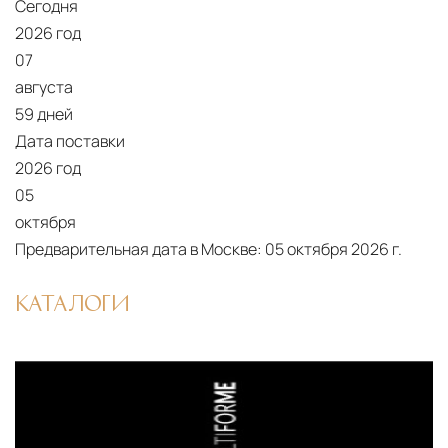
Сегодня
10 рабочих дней. Возможна срочная доставка
2026 год
при наличии свободных логистических
07
ресурсов.
августа
59 дней
Управление логистикой и контроль
Дата поставки
качества
2026 год
Каждый заказ отслеживается в режиме
05
реального времени через систему GPS-
октября
мониторинга. Наша команда логистических
Предварительная дата в Москве:
05 октября 2026 г.
специалистов с опытом работы в
международной доставке обеспечивает
КАТАЛОГИ
полную сохранность груза, соблюдение
температурного режима и защиту от
механических повреждений на всех этапах
маршрута.
Страхование груза
Все международные