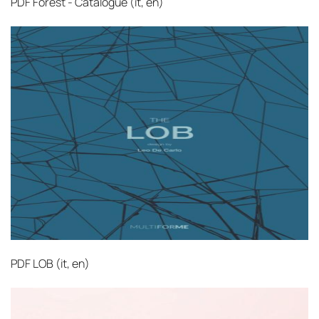
PDF
Forest - Catalogue (it, en)‎
PDF
LOB (it, en)‎