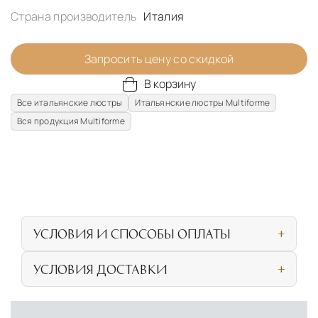
Страна производитель
Италия
Запросить цену со скидкой
В корзину
Все итальянские люстры
Итальянские люстры Multiforme
Вся продукция Multiforme
УСЛОВИЯ И СПОСОБЫ ОПЛАТЫ
Наличными или банковской картой при
УСЛОВИЯ ДОСТАВКИ
личном посещении нашего салона
СОБСТВЕННАЯ ЛОГИСТИЧЕСКАЯ СЕТЬ И
Безналичная оплата по счёту для
УСЛОВИЯ ДОСТАВКИ