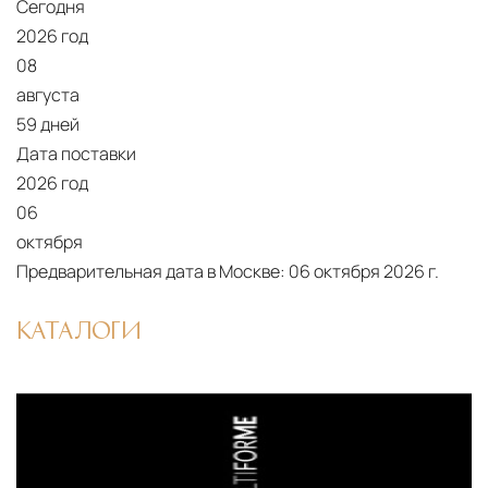
Сегодня
10 рабочих дней. Возможна срочная доставка
2026 год
при наличии свободных логистических
08
ресурсов.
августа
59 дней
Управление логистикой и контроль
Дата поставки
качества
2026 год
Каждый заказ отслеживается в режиме
06
реального времени через систему GPS-
октября
мониторинга. Наша команда логистических
Предварительная дата в Москве:
06 октября 2026 г.
специалистов с опытом работы в
международной доставке обеспечивает
КАТАЛОГИ
полную сохранность груза, соблюдение
температурного режима и защиту от
механических повреждений на всех этапах
маршрута.
Страхование груза
Все международные