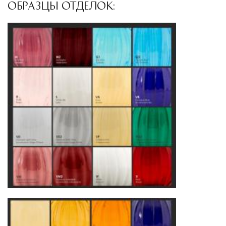
сохранностью продукции.
ОБРАЗЦЫ ОТДЕЛОК:
Глобальная сеть распределительных
центров
Помимо Москвы, мы располагаем
логистическими узлами в ключевых
международных хабах:
Дубай, ОАЭ
— региональный центр для
Ближнего Востока и Азии
Кипр
— распределительная база для
Средиземноморского региона
Лондон, Великобритания
—
логистический хаб для европейского рынка
США
— центр доставки для
североамериканского сегмента