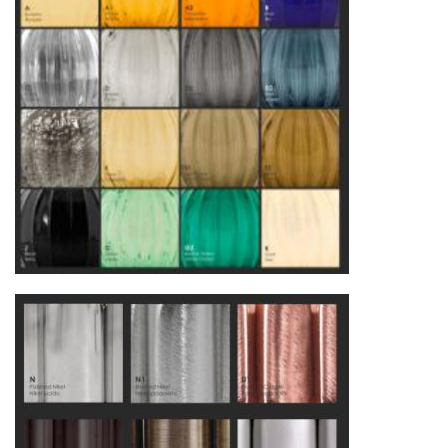
Другие страны Европы
— расширенная
сеть партнёрских складов
Условия доставки по Москве и Московской
области
Для клиентов Москвы и МО предусмотрены
следующие услуги:
Доставка до адреса
— транспортировка
товара от нашего склада непосредственно к
месту назначения с соблюдением сроков
Профессиональная выгрузка
—
квалифицированные грузчики
осуществляют разгрузку с применением
специального оборудования и техники
Подъём на этажи
— доставка мебели и