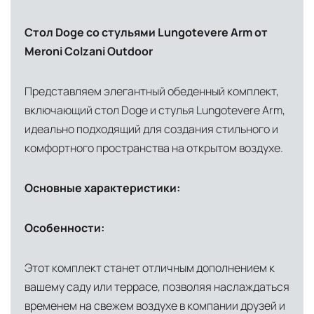
условиях. Наличие собственной
Стол Doge со стульями Lungotevere Arm от
инфраструктуры позволяет сократить сроки
Meroni Colzani Outdoor
доставки и обеспечить полный контроль над
сохранностью продукции.
Представляем элегантный обеденный комплект,
Глобальная сеть распределительных
включающий стол Doge и стулья Lungotevere Arm,
центров
идеально подходящий для создания стильного и
Помимо Москвы, мы располагаем
комфортного пространства на открытом воздухе.
логистическими узлами в ключевых
международных хабах:
Основные характеристики:
Дубай, ОАЭ
— региональный центр для
Особенности:
Ближнего Востока и Азии
Кипр
— распределительная база для
Этот комплект станет отличным дополнением к
Средиземноморского региона
вашему саду или террасе, позволяя наслаждаться
Лондон, Великобритания
—
временем на свежем воздухе в компании друзей и