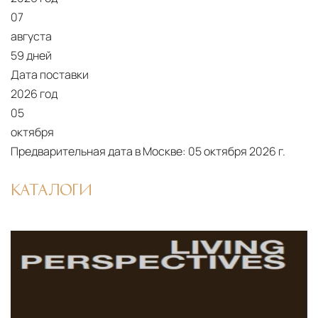
Сроки доставки
Стандартная доставка по
07
Москве осуществляется в течение 3-5 рабочих
августа
дней. Для Московской области сроки зависят
59 дней
от удалённости объекта и варьируются от 5 до
Дата поставки
10 рабочих дней. Возможна срочная доставка
2026 год
при наличии свободных логистических
05
ресурсов.
октября
Предварительная дата в Москве:
05 октября 2026 г.
Управление логистикой и контроль
качества
КАТАЛОГИ
Каждый заказ отслеживается в режиме
реального времени через систему GPS-
мониторинга. Наша команда логистических
специалистов с опытом работы в
международной доставке обеспечивает
полную сохранность груза, соблюдение
температурного режима и защиту от