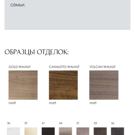
логистический хаб для европейского рынка
семьи.
США
— центр доставки для
североамериканского сегмента
Другие страны Европы
— расширенная
сеть партнёрских складов
ОБРАЗЦЫ ОТДЕЛОК:
Условия доставки по Москве и Московской
области
Для клиентов Москвы и МО предусмотрены
следующие услуги:
Доставка до адреса
— транспортировка
товара от нашего склада непосредственно к
месту назначения с соблюдением сроков
Профессиональная выгрузка
—
квалифицированные грузчики