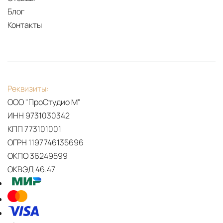
Блог
Контакты
Реквизиты:
ООО "ПроСтудио М"
ИНН 9731030342
КПП 773101001
ОГРН 1197746135696
ОКПО 36249599
ОКВЭД 46.47