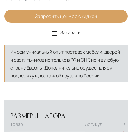
Запросить цену со скидкой
Заказать
Имеем уникальный опыт поставок мебели, дверей
и светильников не только в РФ и СНГ, но и в любую
страну Европы. Дополнительно осуществляем
поддержку в доставкой грузов по России.
РАЗМЕРЫ НАБОРА
Товар
Артикул
Дли