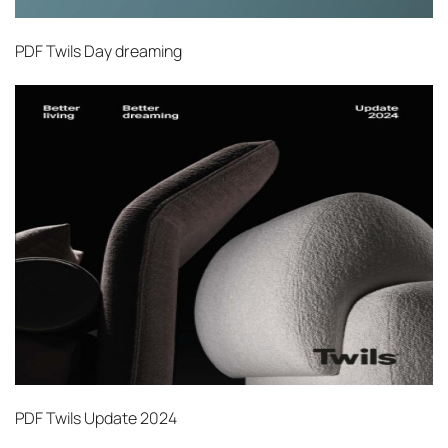
PDF
Twils Day dreaming
PDF
Twils Update 2024