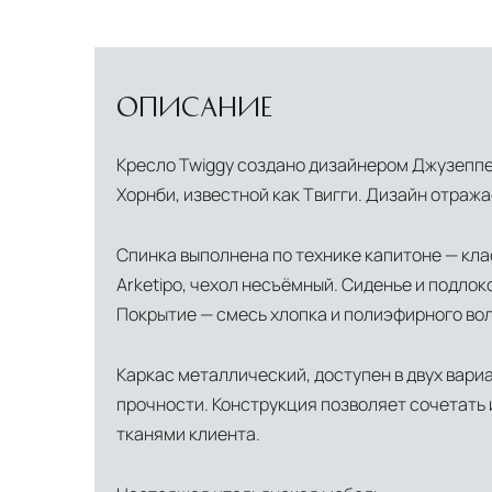
ОПИСАНИЕ
Кресло Twiggy создано дизайнером Джузеппе 
Хорнби, известной как Твигги. Дизайн отраж
Спинка выполнена по технике капитоне — кл
Arketipo, чехол несъёмный. Сиденье и подло
Покрытие — смесь хлопка и полиэфирного вол
Каркас металлический, доступен в двух вари
прочности. Конструкция позволяет сочетать 
тканями клиента.