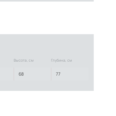
Высота, см
Глубина, см
68
77