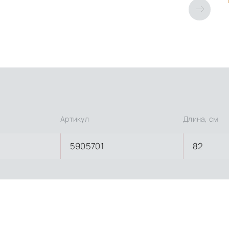
Артикул
Длина, см
5905701
82