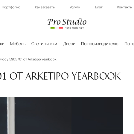
Портфолио
Как заказать
Услуги
Блог
Контакты
ки
Мебель
Светильники
Двери
По производителю
По в
wiggy 5905701 от Arketipo Yearbook
01 ОТ ARKETIPO YEARBOOK