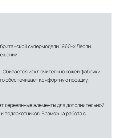
ь британской супермодели 1960-х Лесли
решений.
и. Обивается исключительно кожей фабрики
что обеспечивает комфортную посадку.
ает деревянные элементы для дополнительной
 и подлокотников. Возможна работа с