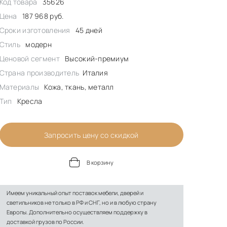
Код товара
35626
Цена
187 968 руб.
Сроки изготовления
45 дней
Стиль
модерн
Ценовой сегмент
Высокий-премиум
Страна производитель
Италия
Материалы
Кожа, ткань, металл
Тип
Кресла
Запросить цену со скидкой
В корзину
Имеем уникальный опыт поставок мебели, дверей и
светильников не только в РФ и СНГ, но и в любую страну
Европы. Дополнительно осуществляем поддержку в
доставкой грузов по России.