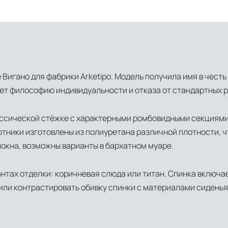
Вигано для фабрики Arketipo. Модель получила имя в чест
ает философию индивидуальности и отказа от стандартных 
ассической стёжке с характерными ромбовидными секциям
котники изготовлены из полиуретана различной плотности, 
окна, возможны варианты в бархатном муаре.
антах отделки: коричневая слюда или титан. Спинка включ
или контрастировать обивку спинки с материалами сиденья