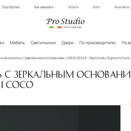
Портфолио
Как заказать
Услуги
Блог
Контакты
ки
Мебель
Светильники
Двери
По производителю
По в
ная консоль с зеркальным основанием LUDUS 00149 - Daytona by Signorini Coco
 С ЗЕРКАЛЬНЫМ ОСНОВАНИЕ
I COCO