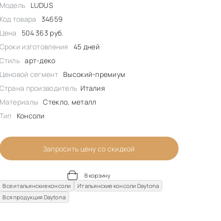
Модель
LUDUS
Код товара
34659
Цена
504 363 руб.
Сроки изготовления
45 дней
Стиль
арт-деко
Ценовой сегмент
Высокий-премиум
Страна производитель
Италия
Материалы
Стекло, металл
Тип
Консоли
Запросить цену со скидкой
В корзину
Все итальянские консоли
Итальянские консоли Daytona
Вся продукция Daytona