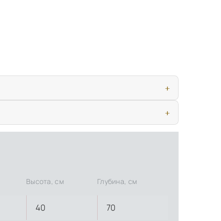
ью, дверными конструкциями и осветительными приборами. Это
иматических условиях. Наличие собственной инфраструктуры
Высота, см
Глубина, см
40
70