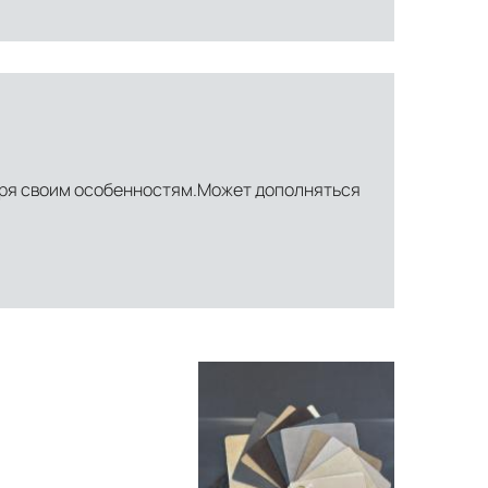
ря своим особенностям.Может дополняться
ти объекта и варьируются от 5 до 10 рабочих дней. Возможна
манда логистических специалистов с опытом работы в
 всех этапах маршрута.