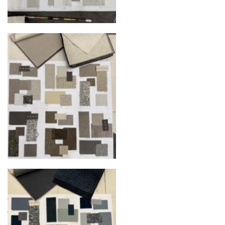
осуществляют разгрузку с применением
специального оборудования и техники
Подъём на этажи
— доставка мебели и
дверных блоков в квартиры и офисы с
использованием лифтов или монтажных
средств
Распаковка и расстановка
— специалисты
распаковывают товар и устанавливают его в
указанное место
Вывоз упаковочного материала
— полная
очистка помещения от тары и упаковки
Гарантийная проверка
— осмотр товара на
предмет повреждений и дефектов при
доставке