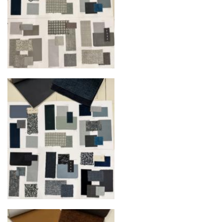
Сроки доставки
Стандартная доставка по
Москве осуществляется в течение 3-5 рабочих
дней. Для Московской области сроки зависят
от удалённости объекта и варьируются от 5 до
10 рабочих дней. Возможна срочная доставка
при наличии свободных логистических
ресурсов.
Управление логистикой и контроль
качества
Каждый заказ отслеживается в режиме
реального времени через систему GPS-
мониторинга. Наша команда логистических
специалистов с опытом работы в
международной доставке обеспечивает
полную сохранность груза, соблюдение
температурного режима и защиту от