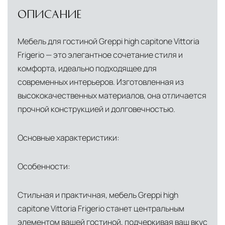
условиях. Наличие собственной
ОПИСАНИЕ
инфраструктуры позволяет сократить сроки
доставки и обеспечить полный контроль над
Мебель для гостиной Greppi high capitone Vittoria
сохранностью продукции.
Frigerio — это элегантное сочетание стиля и
комфорта, идеально подходящее для
Глобальная сеть распределительных
современных интерьеров. Изготовленная из
центров
высококачественных материалов, она отличается
Помимо Москвы, мы располагаем
прочной конструкцией и долговечностью.
логистическими узлами в ключевых
международных хабах:
Основные характеристики:
Дубай, ОАЭ
— региональный центр для
Ближнего Востока и Азии
Особенности:
Кипр
— распределительная база для
Стильная и практичная, мебель Greppi high
Средиземноморского региона
capitone Vittoria Frigerio станет центральным
Лондон, Великобритания
—
элементом вашей гостиной, подчеркивая ваш вкус