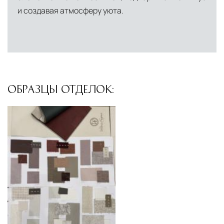
логистический хаб для европейского рынка
и создавая атмосферу уюта.
США
— центр доставки для
североамериканского сегмента
Другие страны Европы
— расширенная
сеть партнёрских складов
ОБРАЗЦЫ ОТДЕЛОК:
Условия доставки по Москве и Московской
области
Для клиентов Москвы и МО предусмотрены
следующие услуги:
Доставка до адреса
— транспортировка
товара от нашего склада непосредственно к
месту назначения с соблюдением сроков
Профессиональная выгрузка
—
квалифицированные грузчики