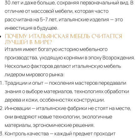
30 лет и даже больше, сохраняя первоначальный вид. В
Страхование груза
Все международные
отличие от массовой мебели, которая часто
поставки застрахованы в соответствии с
рассчитана на 5–7 лет, итальянские изделия — это
международными стандартами. Клиенты могут
инвестиция в будущее.
выбрать дополнительное страхование для
ПОЧЕМУ ИТАЛЬЯНСКАЯ МЕБЕЛЬ СЧИТАЕТСЯ
критичных партий товара.
ЛУЧШЕЙ В МИРЕ?
Италия имеет богатую историю мебельного
производства, уходящую корнями в эпоху Возрождения.
Несколько факторов делают итальянскую мебель
лидером мирового рынка:
Традиции и опыт
— поколения мастеров передавали
знания о выборе материалов, технологиях обработки
дерева и кожи, особенностях конструкции.
Инновации
— итальянские фабрики не стоят на месте,
они внедряют новые технологии, экологичные
материалы, эргономические решения.
Контроль качества
— каждый предмет проходит