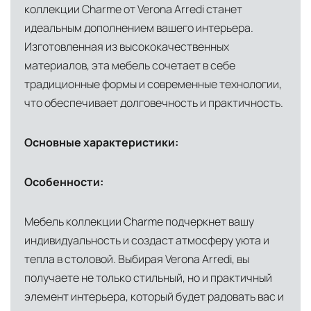
североамериканского сегмента
коллекции Charme от Verona Arredi станет
идеальным дополнением вашего интерьера.
Другие страны Европы
— расширенная
Изготовленная из высококачественных
сеть партнёрских складов
материалов, эта мебель сочетает в себе
Условия доставки по Москве и Московской
традиционные формы и современные технологии,
области
что обеспечивает долговечность и практичность.
Для клиентов Москвы и МО предусмотрены
следующие услуги:
Основные характеристики:
Доставка до адреса
— транспортировка
Особенности:
товара от нашего склада непосредственно к
месту назначения с соблюдением сроков
Мебель коллекции Charme подчеркнет вашу
Профессиональная выгрузка
—
индивидуальность и создаст атмосферу уюта и
квалифицированные грузчики
тепла в столовой. Выбирая Verona Arredi, вы
осуществляют разгрузку с применением
получаете не только стильный, но и практичный
специального оборудования и техники
элемент интерьера, который будет радовать вас и