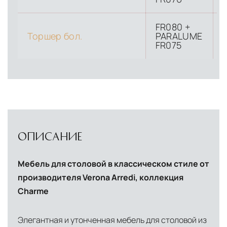
доставки и обеспечить полный контроль над
сохранностью продукции.
FR080 +
Торшер бол.
PARALUME
Глобальная сеть распределительных
FR075
центров
Помимо Москвы, мы располагаем
логистическими узлами в ключевых
международных хабах:
Дубай, ОАЭ
— региональный центр для
Ближнего Востока и Азии
ОПИСАНИЕ
Кипр
— распределительная база для
Мебель для столовой в классическом стиле от
Средиземноморского региона
производителя Verona Arredi, коллекция
Лондон, Великобритания
—
Charme
логистический хаб для европейского рынка
США
— центр доставки для
Элегантная и утонченная мебель для столовой из