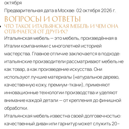
октября
от удалённости объекта и варьируются от 5 до
Предварительная дата в Москве:
02 октября 2026 г.
10 рабочих дней. Возможна срочная доставка
ВОПРОСЫ И ОТВЕТЫ
при наличии свободных логистических
ЧТО ТАКОЕ ИТАЛЬЯНСКАЯ МЕБЕЛЬ И ЧЕМ ОНА
ресурсов.
ОТЛИЧАЕТСЯ ОТ ДРУГИХ?
Итальянская мебель — это мебель, произведённая в
Управление логистикой и контроль
Италии компаниями с многолетней историей
качества
мастерства. Главное отличие заключается в подходе:
Каждый заказ отслеживается в режиме
итальянские производители рассматривают мебель не
реального времени через систему GPS-
как товар, а как произведение искусства. Они
мониторинга. Наша команда логистических
используют лучшие материалы (натуральное дерево,
специалистов с опытом работы в
качественную кожу, премиум-ткани), применяют
международной доставке обеспечивает
инновационные технологии производства и уделяют
полную сохранность груза, соблюдение
внимание каждой детали — от крепления до финишной
температурного режима и защиту от
обработки.
механических повреждений на всех этапах
Итальянская мебель известна своей долговечностью:
маршрута.
качественный диван или гарнитур может служить 20–