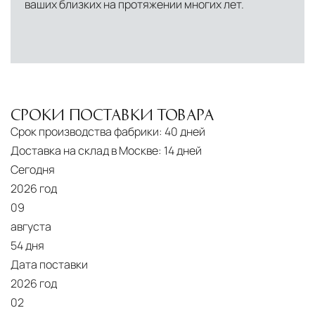
ваших близких на протяжении многих лет.
Подъём на этажи
— доставка мебели и
дверных блоков в квартиры и офисы с
использованием лифтов или монтажных
средств
Распаковка и расстановка
— специалисты
распаковывают товар и устанавливают его в
СРОКИ ПОСТАВКИ ТОВАРА
указанное место
Срок производства фабрики:
40 дней
Доставка на склад в Москве:
14 дней
Вывоз упаковочного материала
— полная
Сегодня
очистка помещения от тары и упаковки
2026 год
Гарантийная проверка
— осмотр товара на
09
предмет повреждений и дефектов при
августа
доставке
54 дня
Дата поставки
Сроки доставки
Стандартная доставка по
2026 год
Москве осуществляется в течение 3-5 рабочих
02
дней. Для Московской области сроки зависят