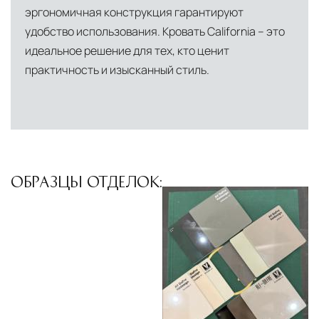
североамериканского сегмента
эргономичная конструкция гарантируют
Другие страны Европы
— расширенная
удобство использования. Кровать California – это
идеальное решение для тех, кто ценит
сеть партнёрских складов
практичность и изысканный стиль.
Условия доставки по Москве и Московской
области
Для клиентов Москвы и МО предусмотрены
следующие услуги:
Доставка до адреса
— транспортировка
ОБРАЗЦЫ ОТДЕЛОК:
товара от нашего склада непосредственно к
месту назначения с соблюдением сроков
Профессиональная выгрузка
—
квалифицированные грузчики
осуществляют разгрузку с применением
специального оборудования и техники