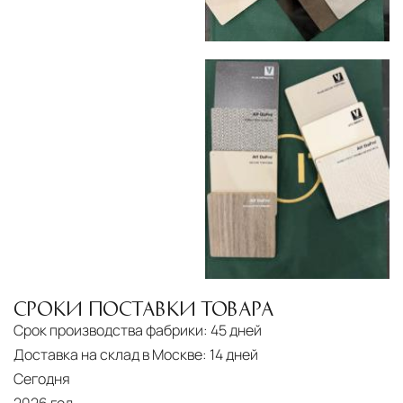
Подъём на этажи
— доставка мебели и
дверных блоков в квартиры и офисы с
использованием лифтов или монтажных
средств
Распаковка и расстановка
— специалисты
распаковывают товар и устанавливают его в
указанное место
Вывоз упаковочного материала
— полная
очистка помещения от тары и упаковки
Гарантийная проверка
— осмотр товара на
предмет повреждений и дефектов при
доставке
СРОКИ ПОСТАВКИ ТОВАРА
Срок производства фабрики:
45 дней
Сроки доставки
Стандартная доставка по
Доставка на склад в Москве:
14 дней
Москве осуществляется в течение 3-5 рабочих
Сегодня
дней. Для Московской области сроки зависят