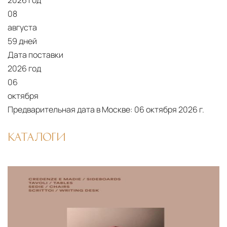
2026 год
от удалённости объекта и варьируются от 5 до
08
10 рабочих дней. Возможна срочная доставка
августа
при наличии свободных логистических
59 дней
ресурсов.
Дата поставки
2026 год
Управление логистикой и контроль
06
качества
октября
Каждый заказ отслеживается в режиме
Предварительная дата в Москве:
06 октября 2026 г.
реального времени через систему GPS-
мониторинга. Наша команда логистических
КАТАЛОГИ
специалистов с опытом работы в
международной доставке обеспечивает
полную сохранность груза, соблюдение
температурного режима и защиту от
механических повреждений на всех этапах
маршрута.