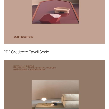
Страхование груза
Все международные
поставки застрахованы в соответствии с
международными стандартами. Клиенты могут
выбрать дополнительное страхование для
критичных партий товара.
PDF
Credenze Tavoli Sedie