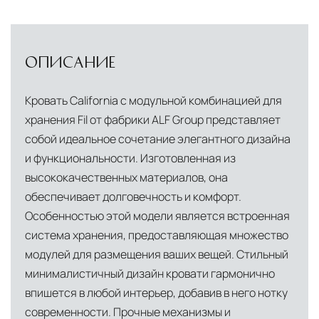
доставки и обеспечить полный контроль над
сохранностью продукции.
Глобальная сеть распределительных
ОПИСАНИЕ
центров
Помимо Москвы, мы располагаем
Кровать California с модульной комбинацией для
логистическими узлами в ключевых
хранения Fil от фабрики ALF Group представляет
международных хабах:
собой идеальное сочетание элегантного дизайна
и функциональности. Изготовленная из
Дубай, ОАЭ
— региональный центр для
высококачественных материалов, она
Ближнего Востока и Азии
обеспечивает долговечность и комфорт.
Кипр
— распределительная база для
Особенностью этой модели является встроенная
Средиземноморского региона
система хранения, предоставляющая множество
модулей для размещения ваших вещей. Стильный
Лондон, Великобритания
—
минималистичный дизайн кровати гармонично
логистический хаб для европейского рынка
впишется в любой интерьер, добавив в него нотку
США
— центр доставки для
современности. Прочные механизмы и