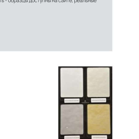
ть - образцы доступны на сайте, реальные
ти объекта и варьируются от 5 до 10 рабочих дней. Возможна
манда логистических специалистов с опытом работы в
 всех этапах маршрута.
льное страхование для критичных партий товара.