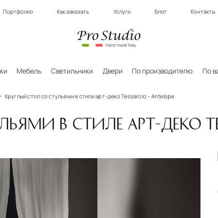
Портфолио
Как заказать
Услуги
Блог
Контакты
ки
Мебель
Светильники
Двери
По производителю
По в
Круглый стол со стульями в стиле арт-деко Tessarolo - Antelope
ЛЬЯМИ В СТИЛЕ АРТ-ДЕКО TE