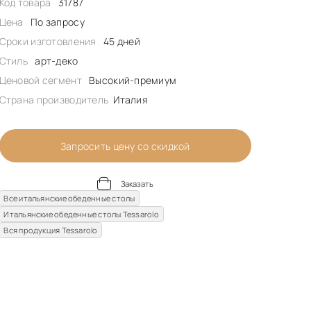
Код товара
31787
Цена
По запросу
Сроки изготовления
45 дней
Стиль
арт-деко
Ценовой сегмент
Высокий-премиум
Страна производитель
Италия
Запросить цену со скидкой
Заказать
Все итальянские обеденные столы
Итальянские обеденные столы Tessarolo
Вся продукция Tessarolo