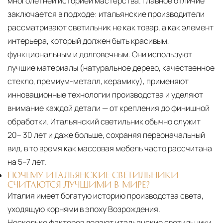
многолетней историей мастерства. Главное отличие
дней. Для Московской области сроки зависят
заключается в подходе: итальянские производители
от удалённости объекта и варьируются от 5 до
рассматривают светильник не как товар, а как элемент
10 рабочих дней. Возможна срочная доставка
интерьера, который должен быть красивым,
при наличии свободных логистических
функциональным и долговечным. Они используют
ресурсов.
лучшие материалы (натуральное дерево, качественное
стекло, премиум-металл, керамику), применяют
Управление логистикой и контроль
инновационные технологии производства и уделяют
качества
внимание каждой детали — от крепления до финишной
Каждый заказ отслеживается в режиме
обработки. Итальянский светильник обычно служит
реального времени через систему GPS-
20– 30 лет и даже больше, сохраняя первоначальный
мониторинга. Наша команда логистических
вид, в то время как массовая мебель часто рассчитана
специалистов с опытом работы в
на 5–7 лет.
международной доставке обеспечивает
ПОЧЕМУ ИТАЛЬЯНСКИЕ СВЕТИЛЬНИКИ
полную сохранность груза, соблюдение
СЧИТАЮТСЯ ЛУЧШИМИ В МИРЕ?
температурного режима и защиту от
Италия имеет богатую историю производства света,
механических повреждений на всех этапах
уходящую корнями в эпоху Возрождения.
маршрута.
Несколько факторов делают итальянские светильники