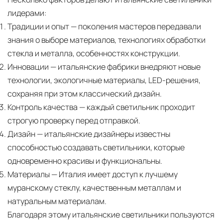
лидерами:
Страхование груза
Все международные
Традиции и опыт
— поколения мастеров передавали
поставки застрахованы в соответствии с
знания о выборе материалов, технологиях обработки
международными стандартами. Клиенты могут
стекла и металла, особенностях конструкции.
выбрать дополнительное страхование для
Инновации
— итальянские фабрики внедряют новые
критичных партий товара.
технологии, экологичные материалы, LED-решения,
сохраняя при этом классический дизайн.
Контроль качества
— каждый светильник проходит
строгую проверку перед отправкой.
Дизайн
— итальянские дизайнеры известны
способностью создавать светильники, которые
одновременно красивы и функциональны.
Материалы
— Италия имеет доступ к лучшему
муранскому стеклу, качественным металлам и
натуральным материалам.
Благодаря этому итальянские светильники пользуются