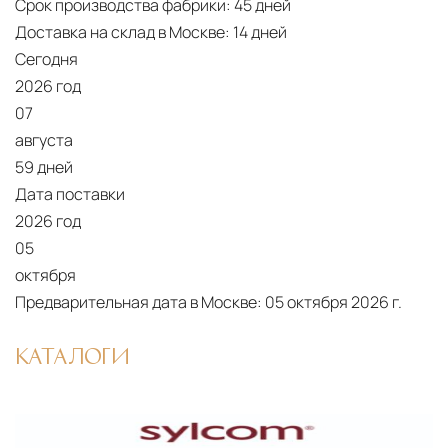
США
— центр доставки для
Срок производства фабрики:
45 дней
Доставка на склад в Москве:
14 дней
североамериканского сегмента
Сегодня
Другие страны Европы
— расширенная
2026 год
сеть партнёрских складов
07
августа
Условия доставки по Москве и Московской
области
59 дней
Дата поставки
Для клиентов Москвы и МО предусмотрены
2026 год
следующие услуги:
05
Доставка до адреса
— транспортировка
октября
товара от нашего склада непосредственно к
Предварительная дата в Москве:
05 октября 2026 г.
месту назначения с соблюдением сроков
КАТАЛОГИ
Профессиональная выгрузка
—
квалифицированные грузчики
осуществляют разгрузку с применением
специального оборудования и техники