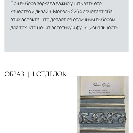
При выборе зеркала важно учитывать его
североамериканского сегмента
качество и дизайн. Модель 2264 сочетает оба
Другие страны Европы
— расширенная
этих аспекта, что делает ее отличным выбором
сеть партнёрских складов
для тех, кто ценит эстетику и функциональность.
Условия доставки по Москве и Московской
области
Для клиентов Москвы и МО предусмотрены
следующие услуги:
ОБРАЗЦЫ ОТДЕЛОК:
Доставка до адреса
— транспортировка
товара от нашего склада непосредственно к
месту назначения с соблюдением сроков
Профессиональная выгрузка
—
квалифицированные грузчики
осуществляют разгрузку с применением
специального оборудования и техники