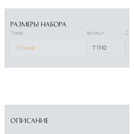
РАЗМЕРЫ НАБОРА
Товар
Артикул
Дли
Столик
T 1110
ОПИСАНИЕ