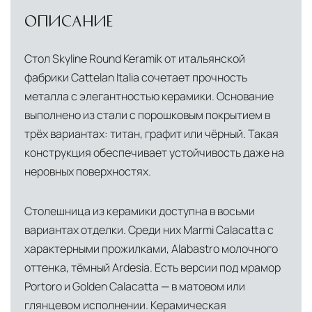
условиях. Наличие собственной
ОПИСАНИЕ
инфраструктуры позволяет сократить сроки
доставки и обеспечить полный контроль над
Стол Skyline Round Keramik от итальянской
сохранностью продукции.
фабрики Cattelan Italia сочетает прочность
металла с элегантностью керамики. Основание
Глобальная сеть распределительных
выполнено из стали с порошковым покрытием в
центров
трёх вариантах: титан, графит или чёрный. Такая
Помимо Москвы, мы располагаем
конструкция обеспечивает устойчивость даже на
логистическими узлами в ключевых
неровных поверхностях.
международных хабах:
Дубай, ОАЭ
— региональный центр для
Столешница из керамики доступна в восьми
вариантах отделки. Среди них Marmi Calacatta с
Ближнего Востока и Азии
характерными прожилками, Alabastro молочного
Кипр
— распределительная база для
оттенка, тёмный Ardesia. Есть версии под мрамор
Средиземноморского региона
Portoro и Golden Calacatta — в матовом или
Лондон, Великобритания
—
глянцевом исполнении. Керамическая