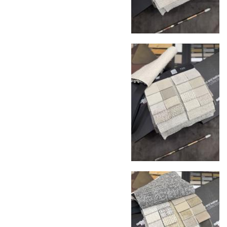
Сроки доставки
Стандартная доставка по
Москве осуществляется в течение 3-5 рабочих
дней. Для Московской области сроки зависят
от удалённости объекта и варьируются от 5 до
10 рабочих дней. Возможна срочная доставка
при наличии свободных логистических
ресурсов.
Управление логистикой и контроль
качества
Каждый заказ отслеживается в режиме
реального времени через систему GPS-
мониторинга. Наша команда логистических
специалистов с опытом работы в
международной доставке обеспечивает
полную сохранность груза, соблюдение
температурного режима и защиту от