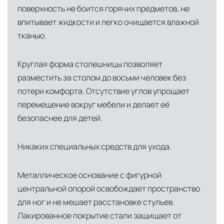
логистический хаб для европейского рынка
поверхность не боится горячих предметов, не
впитывает жидкости и легко очищается влажной
США
— центр доставки для
тканью.
североамериканского сегмента
Другие страны Европы
— расширенная
Круглая форма столешницы позволяет
сеть партнёрских складов
разместить за столом до восьми человек без
потери комфорта. Отсутствие углов упрощает
Условия доставки по Москве и Московской
перемещение вокруг мебели и делает её
области
безопаснее для детей.
Для клиентов Москвы и МО предусмотрены
следующие услуги:
Никаких специальных средств для ухода.
Доставка до адреса
— транспортировка
товара от нашего склада непосредственно к
Металлическое основание с фигурной
месту назначения с соблюдением сроков
центральной опорой освобождает пространство
для ног и не мешает расстановке стульев.
Профессиональная выгрузка
—
Лакированное покрытие стали защищает от
квалифицированные грузчики