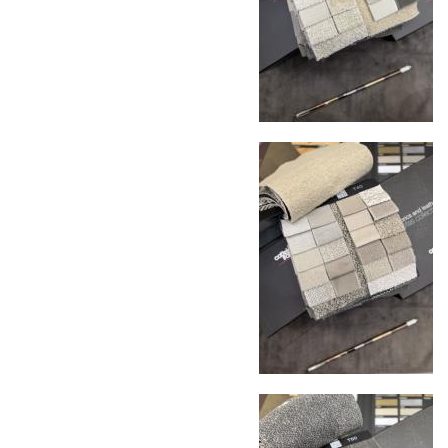
механических повреждений на всех этапах
маршрута.
Страхование груза
Все международные
поставки застрахованы в соответствии с
международными стандартами. Клиенты могут
выбрать дополнительное страхование для
критичных партий товара.