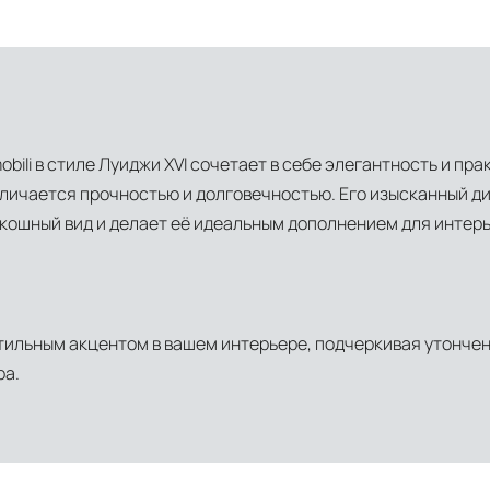
obili в стиле Луиджи XVI сочетает в себе элегантность и пр
личается прочностью и долговечностью. Его изысканный ди
кошный вид и делает её идеальным дополнением для интерь
стильным акцентом в вашем интерьере, подчеркивая утонче
ра.