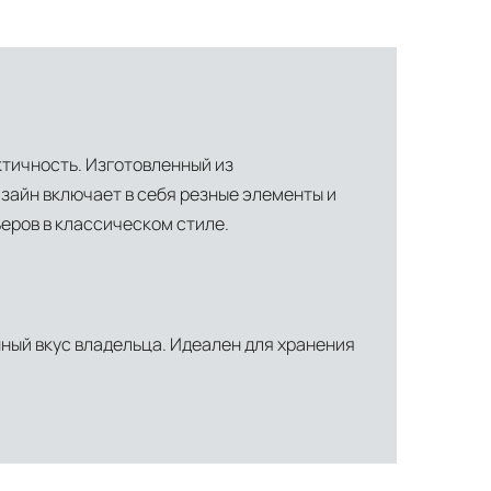
актичность. Изготовленный из
зайн включает в себя резные элементы и
еров в классическом стиле.
нный вкус владельца. Идеален для хранения