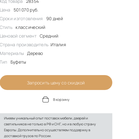
Код товара
28354
Цена
501 070 руб.
Сроки изготовления
90 дней
Стиль
классический
Ценовой сегмент
Средний
Страна производитель
Италия
Материалы
Дерево
Тип
Буфеты
Запросить цену со скидкой
В корзину
Имеем уникальный опыт поставок мебели, дверей и
светильников не только в РФ и СНГ, но и в любую страну
Европы. Дополнительно осуществляем поддержку в
доставкой грузов по России.