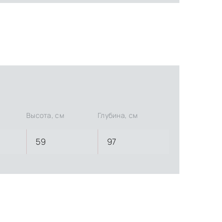
Высота, см
Глубина, см
59
97