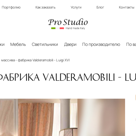
Портфолио
Как заказать
Услуги
Блог
Контакты
ки
Мебель
Светильники
Двери
По производителю
По в
 массива - фабрика Valderamobili - Luigi XVI
АБРИКА VALDERAMOBILI - LUI