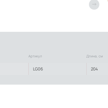
Артикул
Длина, см
LG06
204