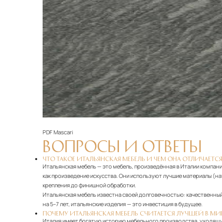
PDF
Mascari
ВОПРОСЫ И ОТВЕТЫ
ЧТО ТАКОЕ ИТАЛЬЯНСКАЯ МЕБЕЛЬ И ЧЕМ ОНА ОТЛИЧАЕТСЯ
Итальянская мебель — это мебель, произведённая в Италии компани
как произведение искусства. Они используют лучшие материалы (н
крепления до финишной обработки.
Итальянская мебель известна своей долговечностью: качественный 
на 5–7 лет, итальянские изделия — это инвестиция в будущее.
ПОЧЕМУ ИТАЛЬЯНСКАЯ МЕБЕЛЬ СЧИТАЕТСЯ ЛУЧШЕЙ В МИ
Италия имеет богатую историю мебельного производства, уходящу