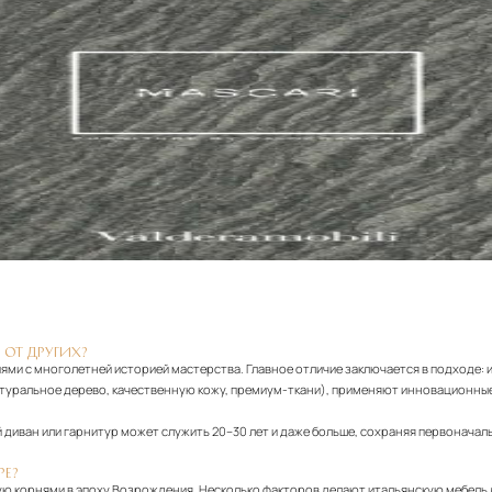
 ОТ ДРУГИХ?
ями с многолетней историей мастерства. Главное отличие заключается в подходе: 
атуральное дерево, качественную кожу, премиум-ткани), применяют инновационные
диван или гарнитур может служить 20–30 лет и даже больше, сохраняя первоначаль
РЕ?
ю корнями в эпоху Возрождения. Несколько факторов делают итальянскую мебель