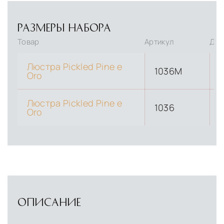
Безналичная оплата по счёту для
УСЛОВИЯ ДОСТАВКИ
физических и юридических лиц
Прямая доставка из Европы
Наша компания
РАЗМЕРЫ НАБОРА
Дистанционная оплата по QR-коду через
владеет собственной логистической базой в
Товар
Артикул
Дли
мобильное приложение банка
Италии, откуда осуществляется прямое
снабжение мебелью, дверными конструкциями
Индивидуальные условия для крупных
Люстра Pickled Pine e
1036M
Oro
и осветительными приборами. Это позволяет
проектов, включая оплату по банковской
нам гарантировать качество товара на всех
гарантии
Люстра Pickled Pine e
этапах транспортировки и исключить
1036
Oro
посредников.
Собственные складские комплексы
Мы
располагаем принадлежащими нам
складскими объектами в Москве, где хранятся
товары в надлежащих климатических
условиях. Наличие собственной
ОПИСАНИЕ
инфраструктуры позволяет сократить сроки