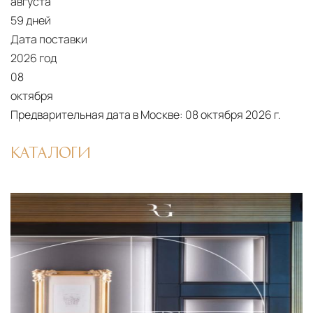
августа
от удалённости объекта и варьируются от 5 до
59 дней
10 рабочих дней. Возможна срочная доставка
Дата поставки
при наличии свободных логистических
2026 год
ресурсов.
08
октября
Управление логистикой и контроль
Предварительная дата в Москве:
08 октября 2026 г.
качества
Каждый заказ отслеживается в режиме
КАТАЛОГИ
реального времени через систему GPS-
мониторинга. Наша команда логистических
специалистов с опытом работы в
международной доставке обеспечивает
полную сохранность груза, соблюдение
температурного режима и защиту от
механических повреждений на всех этапах
маршрута.