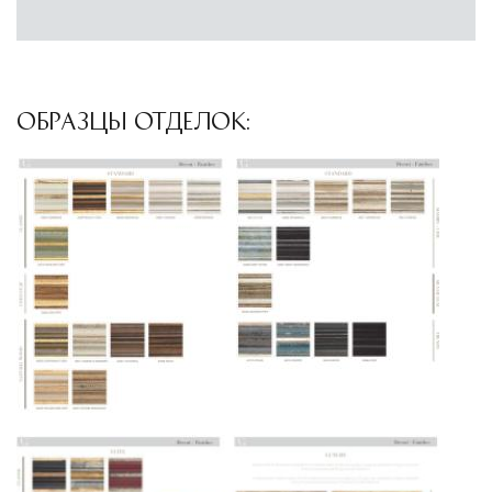
доставки и обеспечить полный контроль над
сохранностью продукции.
Глобальная сеть распределительных
центров
ОБРАЗЦЫ ОТДЕЛОК:
Помимо Москвы, мы располагаем
логистическими узлами в ключевых
международных хабах:
Дубай, ОАЭ
— региональный центр для
Ближнего Востока и Азии
Кипр
— распределительная база для
Средиземноморского региона
Лондон, Великобритания
—
логистический хаб для европейского рынка
США
— центр доставки для