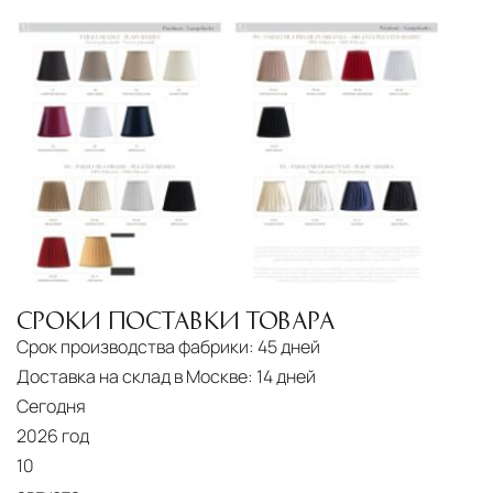
Подъём на этажи
— доставка мебели и
дверных блоков в квартиры и офисы с
использованием лифтов или монтажных
средств
Распаковка и расстановка
— специалисты
распаковывают товар и устанавливают его в
указанное место
Вывоз упаковочного материала
— полная
очистка помещения от тары и упаковки
Гарантийная проверка
— осмотр товара на
СРОКИ ПОСТАВКИ ТОВАРА
предмет повреждений и дефектов при
Срок производства фабрики:
45 дней
доставке
Доставка на склад в Москве:
14 дней
Сегодня
Сроки доставки
Стандартная доставка по
2026 год
Москве осуществляется в течение 3-5 рабочих
10
дней. Для Московской области сроки зависят