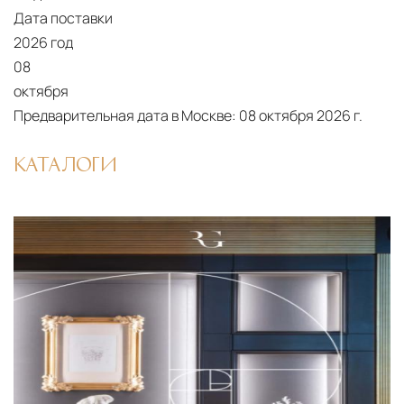
Дата поставки
от удалённости объекта и варьируются от 5 до
2026 год
10 рабочих дней. Возможна срочная доставка
08
при наличии свободных логистических
октября
ресурсов.
Предварительная дата в Москве:
08 октября 2026 г.
Управление логистикой и контроль
качества
КАТАЛОГИ
Каждый заказ отслеживается в режиме
реального времени через систему GPS-
мониторинга. Наша команда логистических
специалистов с опытом работы в
международной доставке обеспечивает
полную сохранность груза, соблюдение
температурного режима и защиту от
механических повреждений на всех этапах
маршрута.