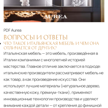
Страхование груза
Все международные
поставки застрахованы в соответствии с
международными стандартами. Клиенты могут
выбрать дополнительное страхование для
PDF
Aurea
критичных партий товара.
ВОПРОСЫ И ОТВЕТЫ
ЧТО ТАКОЕ ИТАЛЬЯНСКАЯ МЕБЕЛЬ И ЧЕМ ОНА
ОТЛИЧАЕТСЯ ОТ ДРУГИХ?
Итальянская мебель — это мебель, произведённая в
Италии компаниями с многолетней историей
мастерства. Главное отличие заключается в подходе:
итальянские производители рассматривают мебель не
как товар, а как произведение искусства. Они
используют лучшие материалы (натуральное дерево,
качественную кожу, премиум-ткани), применяют
инновационные технологии производства и уделяют
внимание каждой детали — от крепления до финишной