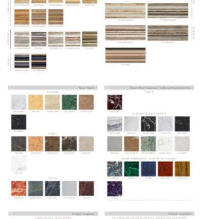
североамериканского сегмента
Другие страны Европы
— расширенная
сеть партнёрских складов
Условия доставки по Москве и Московской
области
Для клиентов Москвы и МО предусмотрены
следующие услуги:
Доставка до адреса
— транспортировка
товара от нашего склада непосредственно к
месту назначения с соблюдением сроков
Профессиональная выгрузка
—
квалифицированные грузчики
осуществляют разгрузку с применением
специального оборудования и техники