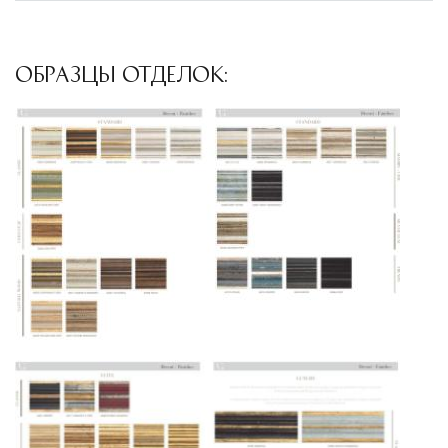
доставки и обеспечить полный контроль над
сохранностью продукции.
ОБРАЗЦЫ ОТДЕЛОК:
Глобальная сеть распределительных
центров
Помимо Москвы, мы располагаем
логистическими узлами в ключевых
международных хабах:
Дубай, ОАЭ
— региональный центр для
Ближнего Востока и Азии
Кипр
— распределительная база для
Средиземноморского региона
Лондон, Великобритания
—
логистический хаб для европейского рынка
США
— центр доставки для