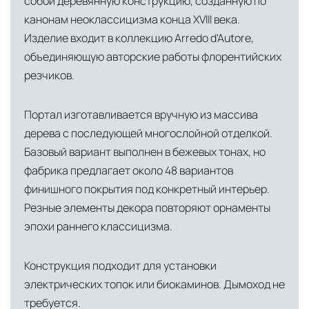
собой деревянную конструкцию, созданную по
инфраструктуры позволяет сократить сроки
канонам неоклассицизма конца XVIII века.
доставки и обеспечить полный контроль над
Изделие входит в коллекцию Arredo d'Autore,
сохранностью продукции.
объединяющую авторские работы флорентийских
Глобальная сеть распределительных
резчиков.
центров
Помимо Москвы, мы располагаем
Портал изготавливается вручную из массива
логистическими узлами в ключевых
дерева с последующей многослойной отделкой.
международных хабах:
Базовый вариант выполнен в бежевых тонах, но
фабрика предлагает около 48 вариантов
Дубай, ОАЭ
— региональный центр для
финишного покрытия под конкретный интерьер.
Ближнего Востока и Азии
Резные элементы декора повторяют орнаменты
Кипр
— распределительная база для
эпохи раннего классицизма.
Средиземноморского региона
Конструкция подходит для установки
Лондон, Великобритания
—
электрических топок или биокаминов. Дымоход не
логистический хаб для европейского рынка
требуется.