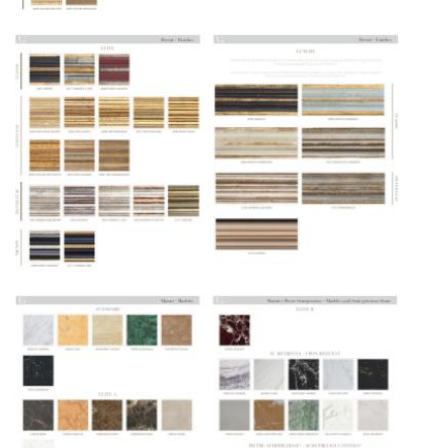
дней. Для Московской области сроки зависят
от удалённости объекта и варьируются от 5 до
10 рабочих дней. Возможна срочная доставка
при наличии свободных логистических
ресурсов.
Управление логистикой и контроль
качества
Каждый заказ отслеживается в режиме
реального времени через систему GPS-
мониторинга. Наша команда логистических
специалистов с опытом работы в
международной доставке обеспечивает
полную сохранность груза, соблюдение
температурного режима и защиту от
механических повреждений на всех этапах
маршрута.