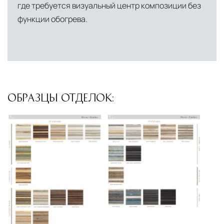
где требуется визуальный центр композиции без
Подъём на этажи
— доставка мебели и
функции обогрева.
дверных блоков в квартиры и офисы с
использованием лифтов или монтажных
средств
Распаковка и расстановка
— специалисты
распаковывают товар и устанавливают его в
ОБРАЗЦЫ ОТДЕЛОК:
указанное место
Вывоз упаковочного материала
— полная
очистка помещения от тары и упаковки
Гарантийная проверка
— осмотр товара на
предмет повреждений и дефектов при
доставке
Сроки доставки
Стандартная доставка по
Москве осуществляется в течение 3-5 рабочих