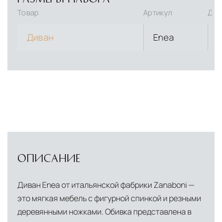
Товар
Артикул
Дли
Диван
Enea
ОПИСАНИЕ
Диван Enea от итальянской фабрики Zanaboni —
это мягкая мебель с фигурной спинкой и резными
деревянными ножками. Обивка представлена в