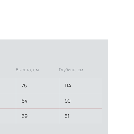
Высота, см
Глубина, см
75
114
64
90
69
51