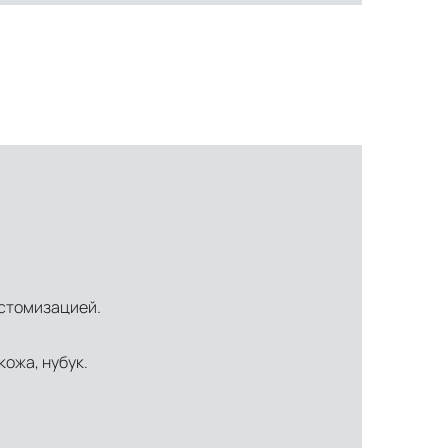
астомизацией.
кожа, нубук.