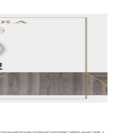
итальянские производители рассматривают мебель не как товар, а