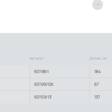
Артикул
Длина, см
60198/I
184
60199/ISX
67
60159/13
137