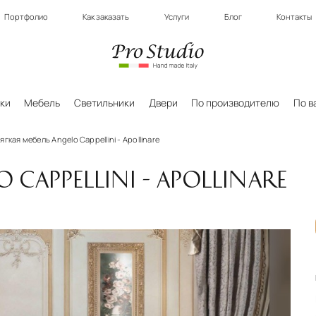
Портфолио
Как заказать
Услуги
Блог
Контакты
ки
Мебель
Светильники
Двери
По производителю
По в
ягкая мебель Angelo Cappellini - Apollinare
 CAPPELLINI - APOLLINARE