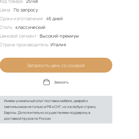
Код товара
25148
Цена
По запросу
Сроки изготовления
45 дней
Стиль
классический
Ценовой сегмент
Высокий-премиум
Страна производитель
Италия
Запросить цену со скидкой
Заказать
Имеем уникальный опыт поставок мебели, дверей и
светильников не только в РФ и СНГ, но и в любую страну
Европы. Дополнительно осуществляем поддержку в
доставкой грузов по России.