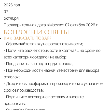
дней. Для Московской области сроки зависят
2026 год
от удалённости объекта и варьируются от 5 до
07
10 рабочих дней. Возможна срочная доставка
октября
при наличии свободных логистических
Предварительная дата в Москве:
07 октября 2026 г.
ресурсов.
ВОПРОСЫ И ОТВЕТЫ
КАК ЗАКАЗАТЬ ТОВАР?
Управление логистикой и контроль
- Оформляйте заявку на расчет стоимости;
качества
- Получите расчет стоимости в кратчайшие сроки во
Каждый заказ отслеживается в режиме
всех категориях отделок на выбор;
реального времени через систему GPS-
- Предварительно подтвердите заказ;
мониторинга. Наша команда логистических
- При необходимости назначьте встречу для выбора
специалистов с опытом работы в
отделок;
международной доставке обеспечивает
- Дождитесь проформы от производителя с указанием
полную сохранность груза, соблюдение
сроков производства;
температурного режима и защиту от
- Подпишите договор на поставку и внесите
механических повреждений на всех этапах
предоплату;
маршрута.
- Ожидайте Ваш заказ;