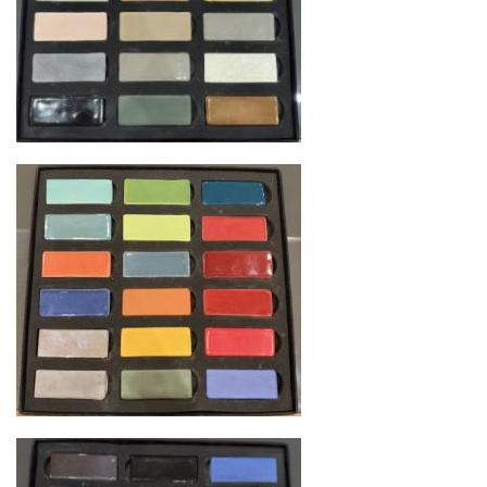
североамериканского сегмента
Другие страны Европы
— расширенная
сеть партнёрских складов
Условия доставки по Москве и Московской
области
Для клиентов Москвы и МО предусмотрены
следующие услуги:
Доставка до адреса
— транспортировка
товара от нашего склада непосредственно к
месту назначения с соблюдением сроков
Профессиональная выгрузка
—
квалифицированные грузчики
осуществляют разгрузку с применением
специального оборудования и техники