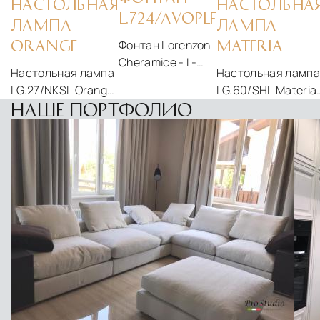
НАСТОЛЬНАЯ
НАСТОЛЬНА
L.724/AVOPLF
ЛАМПА
ЛАМПА
Фонтан Lorenzon
ORANGE
MATERIA
Cheramice - L-
Настольная лампа
Настольная лампа
724-AVOPLF
LG.27/NKSL Orange
LG.60/SHL Materia
от фабрики
от фабрики
НАШЕ ПОРТФОЛИО
Lorenzon
Lorenzon