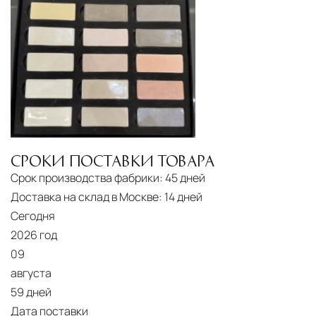
Подъём на этажи
— доставка мебели и
дверных блоков в квартиры и офисы с
использованием лифтов или монтажных
средств
Распаковка и расстановка
— специалисты
распаковывают товар и устанавливают его в
указанное место
СРОКИ ПОСТАВКИ ТОВАРА
Вывоз упаковочного материала
— полная
Срок производства фабрики:
45 дней
очистка помещения от тары и упаковки
Доставка на склад в Москве:
14 дней
Гарантийная проверка
— осмотр товара на
Сегодня
предмет повреждений и дефектов при
2026 год
доставке
09
августа
Сроки доставки
Стандартная доставка по
59 дней
Москве осуществляется в течение 3-5 рабочих
Дата поставки