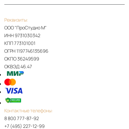
Реквизиты:
ООО "ПроСтудио М"
ИНН 9731030342
КПП 773101001
ОГРН 1197746135696
ОКПО 36249599
ОКВЭД 46.47
Контактные телефоны:
8 800 777-87-92
+7 (495) 227-12-99