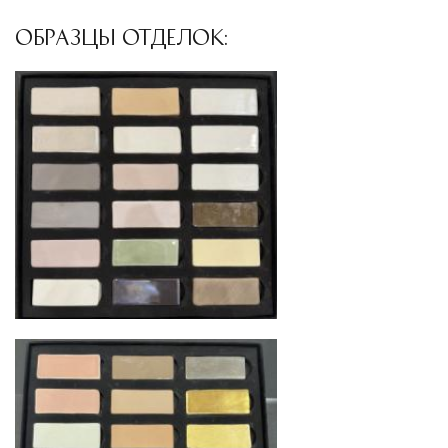
доставки и обеспечить полный контроль над
ОБРАЗЦЫ ОТДЕЛОК:
сохранностью продукции.
Глобальная сеть распределительных
центров
Помимо Москвы, мы располагаем
логистическими узлами в ключевых
международных хабах:
Дубай, ОАЭ
— региональный центр для
Ближнего Востока и Азии
Кипр
— распределительная база для
Средиземноморского региона
Лондон, Великобритания
—
логистический хаб для европейского рынка
США
— центр доставки для