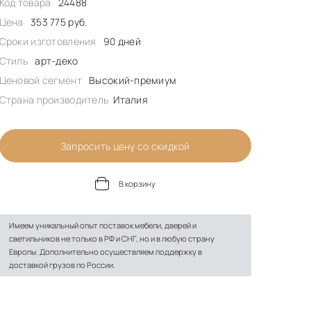
Код товара
24488
Цена
353 775 руб.
Сроки изготовления
90 дней
Стиль
арт-деко
Ценовой сегмент
Высокий-премиум
Страна производитель
Италия
Запросить цену со скидкой
В корзину
Имеем уникальный опыт поставок мебели, дверей и
светильников не только в РФ и СНГ, но и в любую страну
Европы. Дополнительно осуществляем поддержку в
доставкой грузов по России.