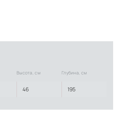
Высота, см
Глубина, см
46
195