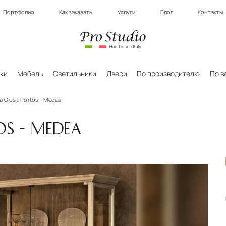
Портфолио
Как заказать
Услуги
Блог
Контакты
ки
Мебель
Светильники
Двери
По производителю
По в
 Giusti Portos - Medea
S - MEDEA